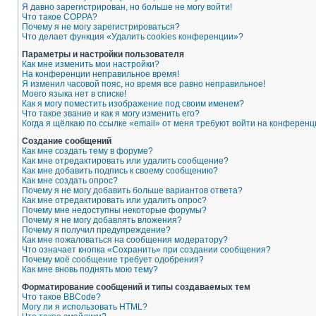
Я давно зарегистрирован, но больше не могу войти!
Что такое COPPA?
Почему я не могу зарегистрироваться?
Что делает функция «Удалить cookies конференции»?
Параметры и настройки пользователя
Как мне изменить мои настройки?
На конференции неправильное время!
Я изменил часовой пояс, но время все равно неправильное!
Моего языка нет в списке!
Как я могу поместить изображение под своим именем?
Что такое звание и как я могу изменить его?
Когда я щёлкаю по ссылке «email» от меня требуют войти на конферен
Создание сообщений
Как мне создать тему в форуме?
Как мне отредактировать или удалить сообщение?
Как мне добавить подпись к своему сообщению?
Как мне создать опрос?
Почему я не могу добавить больше вариантов ответа?
Как мне отредактировать или удалить опрос?
Почему мне недоступны некоторые форумы?
Почему я не могу добавлять вложения?
Почему я получил предупреждение?
Как мне пожаловаться на сообщения модератору?
Что означает кнопка «Сохранить» при создании сообщения?
Почему моё сообщение требует одобрения?
Как мне вновь поднять мою тему?
Форматирование сообщений и типы создаваемых тем
Что такое BBCode?
Могу ли я использовать HTML?