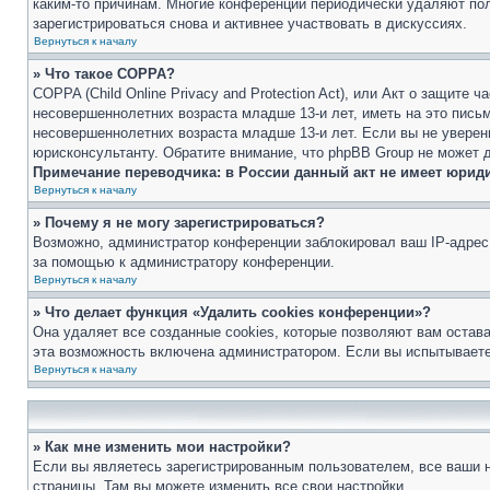
каким-то причинам. Многие конференции периодически удаляют по
зарегистрироваться снова и активнее участвовать в дискуссиях.
Вернуться к началу
» Что такое COPPA?
COPPA (Child Online Privacy and Protection Act), или Акт о защите
несовершеннолетних возраста младше 13-и лет, иметь на это пись
несовершеннолетних возраста младше 13-и лет. Если вы не уверен
юрисконсультанту. Обратите внимание, что phpBB Group не может 
Примечание переводчика: в России данный акт не имеет юрид
Вернуться к началу
» Почему я не могу зарегистрироваться?
Возможно, администратор конференции заблокировал ваш IP-адрес 
за помощью к администратору конференции.
Вернуться к началу
» Что делает функция «Удалить cookies конференции»?
Она удаляет все созданные cookies, которые позволяют вам остав
эта возможность включена администратором. Если вы испытываете
Вернуться к началу
» Как мне изменить мои настройки?
Если вы являетесь зарегистрированным пользователем, все ваши н
страницы. Там вы можете изменить все свои настройки.