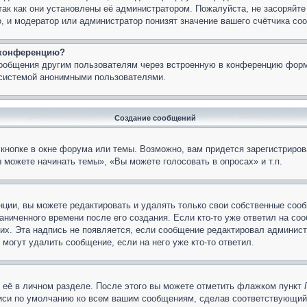
так как они установлены её администратором. Пожалуйста, не засоряйт
, и модератор или администратор понизят значение вашего счётчика со
а конференцию?
сообщения другим пользователям через встроенную в конференцию форм
 системой анонимными пользователями.
Создание сообщений
кнопке в окне форума или темы. Возможно, вам придется зарегистриров
 можете начинать темы», «Вы можете голосовать в опросах» и т.п.
ции, вы можете редактировать и удалять только свои собственные сооб
ниченного времени после его создания. Если кто-то уже ответил на со
них. Эта надпись не появляется, если сообщение редактировал админист
 могут удалить сообщение, если на него уже кто-то ответил.
 её в личном разделе. После этого вы можете отметить флажком пункт
писи по умолчанию ко всем вашим сообщениям, сделав соответствующий