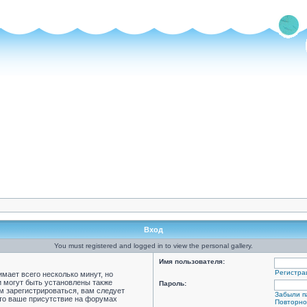
Вход
You must registered and logged in to view the personal gallery.
Имя пользователя:
Регистра
мает всего несколько минут, но
 могут быть установлены также
Пароль:
м зарегистрироваться, вам следует
Забыли п
что ваше присутствие на форумах
Повторно