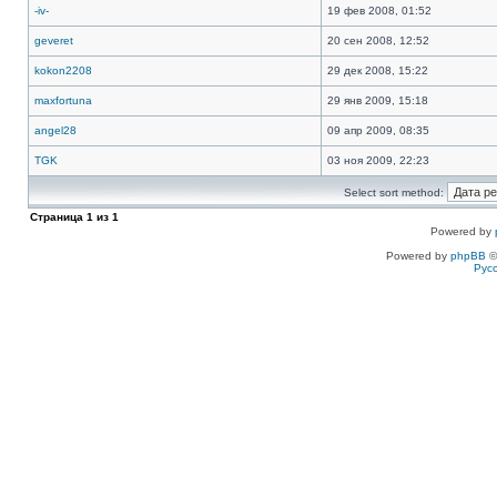
-iv-
19 фев 2008, 01:52
geveret
20 сен 2008, 12:52
kokon2208
29 дек 2008, 15:22
maxfortuna
29 янв 2009, 15:18
angel28
09 апр 2009, 08:35
TGK
03 ноя 2009, 22:23
Select sort method:
Страница
1
из
1
Powered by
Powered by
phpBB
©
Рус