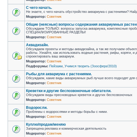
С чего начать.
Не знаете, с чего начать обустройство аквариума с растениями? Найд
Модератор:
Советник
Общие (неясные) вопросы содержания аквариумных растен
Обсуждаем ТОЛЬКО: вопросы запуска аквариума, комплексные пробл
СПЕЦИАЛИЗИРОВАННЫЕ РАЗДЕЛЫ!
Модератор:
Советник
Аквадизайн.
Обсуждаем проекты и методы аквадизайна, а так же получаем объект
работы. Узнайте, как использовать водные растения, рифы, коряги, и
спроектировать ваш аквариум.
Модератор:
Советник
Подфорумы:
Пейзажи
,
Учимся творить (Зоосфера'2010)
Рыбы для аквариума с растениями.
Обсуждаем, какие виды аквариумных рыб лучше всего подходят для с
Модератор:
Советник
Креветки и другие беспозвоночные обитатели.
Обсуждаем виды пресноводных креветок и других беспозвоночных
Модератор:
Советник
Водоросли.
Проблемы с водорослями и методы борьбы с ними.
Модератор:
Советник
Куплю/продам/меняю
Запрещена реклама и коммерческая деятельность
Модератор:
Советник