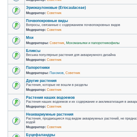
Эриокаулоновые (Eriocaulaceae)
Модератор:
Советник
Почвопокровные виды
Вопросы, связанные с содержанием почвопокровных видов
Модератор:
Советник
Мхи
Модераторы:
Советник
,
Мохоманьяки и папоротникофилы
Бликсы
Весьма популярные растения для аквариумного дизайна
Модератор:
Советник
Папоротники
Модераторы:
Пахомов
,
Советник
Другие растения
Растения, которые не вошли в разделы
Модератор:
Советник
Растения наших водоемов
Растения наших водоемов и их содержание и акклиматизация в аква
Модератор:
Советник
Неаквариумные растения
Растения, продающиеся под видом аквариумных растений, не предна
водой
Модератор:
Советник
Буцефаландры