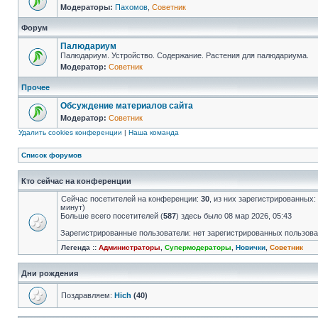
Модераторы:
Пахомов
,
Советник
Форум
Палюдариум
Палюдариум. Устройство. Содержание. Растения для палюдариума.
Модератор:
Советник
Прочее
Обсуждение материалов сайта
Модератор:
Советник
Удалить cookies конференции
|
Наша команда
Список форумов
Кто сейчас на конференции
Сейчас посетителей на конференции:
30
, из них зарегистрированных:
минут)
Больше всего посетителей (
587
) здесь было 08 мар 2026, 05:43
Зарегистрированные пользователи: нет зарегистрированных пользов
Легенда ::
Администраторы
,
Супермодераторы
,
Новички
,
Советник
Дни рождения
Поздравляем:
Hich
(40)