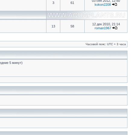
03 сен 2012, 12:50
3
61
kokon2208
12 дек 2010, 21:14
13
58
roman1967
Часовой пояс: UTC + 3 часа
едние 5 минут)