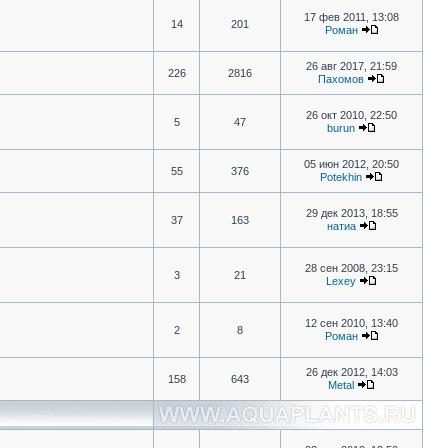
17 фев 2011, 13:08
14
201
Роман
26 авг 2017, 21:59
226
2816
Пахомов
26 окт 2010, 22:50
5
47
burun
05 июн 2012, 20:50
55
376
Potekhin
29 дек 2013, 18:55
37
163
натиа
28 сен 2008, 23:15
3
21
Lexey
12 сен 2010, 13:40
2
8
Роман
26 дек 2012, 14:03
158
643
Metal