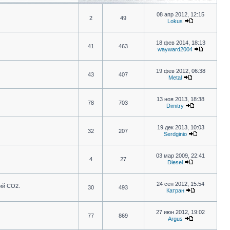
08 апр 2012, 12:15
2
49
Lokus
18 фев 2014, 18:13
41
463
wayward2004
19 фев 2012, 06:38
43
407
Metal
13 ноя 2013, 18:38
78
703
Dimitry
19 дек 2013, 10:03
32
207
Serdginio
03 мар 2009, 22:41
4
27
Diesel
24 сен 2012, 15:54
ий CO2.
30
493
Катран
27 июн 2012, 19:02
77
869
Argus