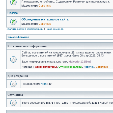
Палюдариум. Устройство. Содержание. Растения для палюдариума.
Модератор:
Советник
Прочее
Обсуждение материалов сайта
Модератор:
Советник
Удалить cookies конференции
|
Наша команда
Список форумов
Кто сейчас на конференции
Сейчас посетителей на конференции:
22
, из них зарегистрированных:
Больше всего посетителей (
587
) здесь было 08 мар 2026, 05:43
Зарегистрированные пользователи:
Majestic-12 [Bot]
Легенда ::
Администраторы
,
Супермодераторы
,
Новички
,
Советник
Дни рождения
Поздравляем:
Hich
(40)
Статистика
Всего сообщений:
18671
| Тем:
1880
| Пользователей:
1311
| Новый по