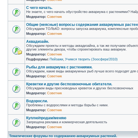
С чего начать.
Не знаете, с чего начать обустройство аквариума с растениями? Найд
Модератор:
Советник
Общие (неясные) вопросы содержания аквариумных растен
Обсуждаем ТОЛЬКО: вопросы запуска аквариума, комплексные пр
Модератор:
Советник
Аквадизайн.
Обсуждаем проекты и методы аквадизайна, а так же получаем объекти
другие элементы декора, чтобы спроектировать ваш аквариум.
Модератор:
Советник
Подфорумы:
Пейзажи
,
Учимся творить (Зоосфера'2010)
Рыбы для аквариума с растениями.
Обсуждаем, какие виды аквариумных рыб лучше всего подходят для с
Модератор:
Советник
Креветки и другие беспозвоночные обитатели.
Обсуждаем виды пресноводных креветок и других беспозвоночных
Модератор:
Советник
Водоросли.
Проблемы с водорослями и методы борьбы с ними.
Модератор:
Советник
Куплю/продам/меняю
Запрещена реклама и коммерческая деятельность
Модератор:
Советник
Тематические форумы по содержанию аквариумных растений.