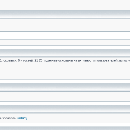
 1, скрытых: 0 и гостей: 21 (Эти данные основаны на активности пользователей за посл
льзователь:
imk26j