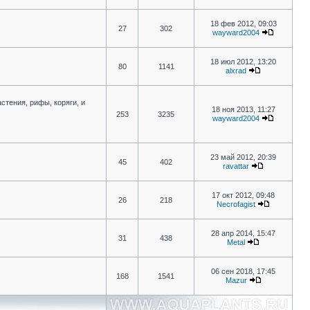
18 фев 2012, 09:03
27
302
wayward2004
18 июл 2012, 13:20
80
1141
alxrad
стения, рифы, коряги, и
18 ноя 2013, 11:27
253
3235
wayward2004
23 май 2012, 20:39
45
402
ravattar
17 окт 2012, 09:48
26
218
Necrofagist
28 апр 2014, 15:47
31
438
Metal
06 сен 2018, 17:45
168
1541
Mazur