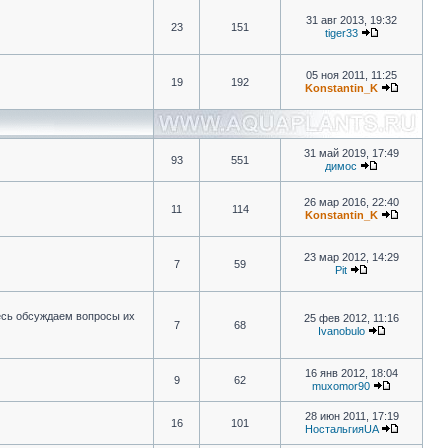
31 авг 2013, 19:32
23
151
tiger33
05 ноя 2011, 11:25
19
192
Konstantin_K
31 май 2019, 17:49
93
551
димос
26 мар 2016, 22:40
11
114
Konstantin_K
23 мар 2012, 14:29
7
59
Pit
есь обсуждаем вопросы их
25 фев 2012, 11:16
7
68
Ivanobulo
16 янв 2012, 18:04
9
62
muxomor90
28 июн 2011, 17:19
16
101
НостальгияUA