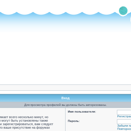
Вход
Для просмотра профилей вы должны быть авторизованы.
Имя пользователя:
Регистра
мает всего несколько минут, но
 могут быть установлены также
Пароль:
м зарегистрироваться, вам следует
Забыли п
что ваше присутствие на форумах
Повторно