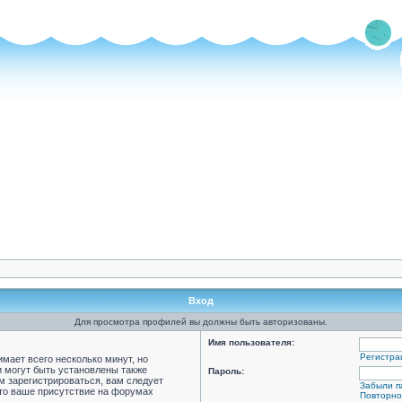
Вход
Для просмотра профилей вы должны быть авторизованы.
Имя пользователя:
Регистра
мает всего несколько минут, но
 могут быть установлены также
Пароль:
м зарегистрироваться, вам следует
Забыли п
что ваше присутствие на форумах
Повторно