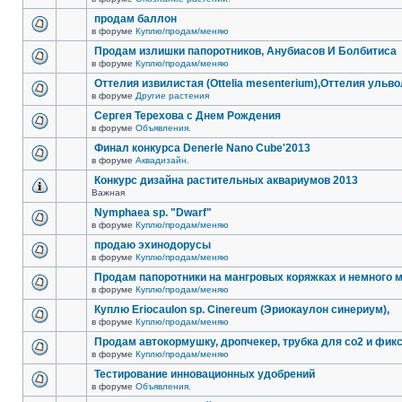
продам баллон
в форуме
Куплю/продам/меняю
Продам излишки папоротников, Анубиасов И Болбитиса
в форуме
Куплю/продам/меняю
Оттелия извилистая (Ottelia mesenterium),Оттелия ульв
в форуме
Другие растения
Сергея Терехова с Днем Рождения
в форуме
Объявления.
Финал конкурса Denerle Nano Cube'2013
в форуме
Аквадизайн.
Конкурс дизайна растительных аквариумов 2013
Важная
Nymphaea sp. "Dwarf"
в форуме
Куплю/продам/меняю
продаю эхинодорусы
в форуме
Куплю/продам/меняю
Продам папоротники на мангровых коряжках и немного м
в форуме
Куплю/продам/меняю
Куплю Eriocaulon sp. Cinereum (Эриокаулон синериум),
в форуме
Куплю/продам/меняю
Продам автокормушку, дропчекер, трубка для co2 и фик
в форуме
Куплю/продам/меняю
Тестирование инновационных удобрений
в форуме
Объявления.