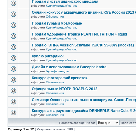
Продам листья индийского миндаля
в форуме
Куплю/продам/меняю
Онлайн конкурсу акваиумного дизайна Юга России 2013 
в форуме
Объявления.
Продам гурами мраморные
в форуме
Куплю/продам/меняю
Продам удобрение Tropica PLANT NUTRITION + liquid
в форуме
Куплю/продам/меняю
Продаю: ЭПРА Vossloh Schwabe T5/КЛЛ 55-80W (Москва)
в форуме
Куплю/продам/меняю
Куплю рикардию!
в форуме
Куплю/продам/меняю
Дизайн с использованием Bucephalandra
в форуме
Буцефаландры
Конкурс фотографий креветок.
в форуме
Объявления.
Официальные ИТОГИ ROAPLC 2012
в форуме
Объявления.
Семинар: Основы растительного аквариума. Санкт-Пете
в форуме
Объявления.
Конкурс аквариумного дизайна DENNERLE Nano Cube® 2
в форуме
Объявления.
Показать сообщения за:
Поле сорт
Страница
1
из
12
[ Результатов поиска: 288 ]