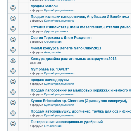
продам баллон
в форуме
Куплю/продам/меняю
Продам излишки папоротников, Анубиасов И Болбитиса
в форуме
Куплю/продам/меняю
Оттелия извилистая (Ottelia mesenterium),Оттелия ульв
в форуме
Другие растения
Сергея Терехова с Днем Рождения
в форуме
Объявления.
Финал конкурса Denerle Nano Cube'2013
в форуме
Аквадизайн.
Конкурс дизайна растительных аквариумов 2013
Важная
Nymphaea sp. "Dwarf"
в форуме
Куплю/продам/меняю
продаю эхинодорусы
в форуме
Куплю/продам/меняю
Продам папоротники на мангровых коряжках и немного м
в форуме
Куплю/продам/меняю
Куплю Eriocaulon sp. Cinereum (Эриокаулон синериум),
в форуме
Куплю/продам/меняю
Продам автокормушку, дропчекер, трубка для co2 и фик
в форуме
Куплю/продам/меняю
Тестирование инновационных удобрений
в форуме
Объявления.