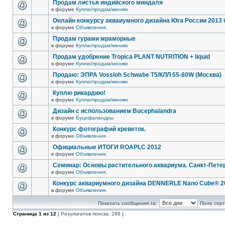
Продам листья индийского миндаля
в форуме
Куплю/продам/меняю
Онлайн конкурсу акваиумного дизайна Юга России 2013 
в форуме
Объявления.
Продам гурами мраморные
в форуме
Куплю/продам/меняю
Продам удобрение Tropica PLANT NUTRITION + liquid
в форуме
Куплю/продам/меняю
Продаю: ЭПРА Vossloh Schwabe T5/КЛЛ 55-80W (Москва)
в форуме
Куплю/продам/меняю
Куплю рикардию!
в форуме
Куплю/продам/меняю
Дизайн с использованием Bucephalandra
в форуме
Буцефаландры
Конкурс фотографий креветок.
в форуме
Объявления.
Официальные ИТОГИ ROAPLC 2012
в форуме
Объявления.
Семинар: Основы растительного аквариума. Санкт-Пете
в форуме
Объявления.
Конкурс аквариумного дизайна DENNERLE Nano Cube® 2
в форуме
Объявления.
Показать сообщения за:
Поле сорт
Страница
1
из
12
[ Результатов поиска: 288 ]