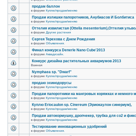
продам баллон
в форуме
Куплю/продам/меняю
Продам излишки папоротников, Анубиасов И Болбитиса
в форуме
Куплю/продам/меняю
Оттелия извилистая (Ottelia mesenterium),Оттелия ульв
в форуме
Другие растения
Сергея Терехова с Днем Рождения
в форуме
Объявления.
Финал конкурса Denerle Nano Cube'2013
в форуме
Аквадизайн.
Конкурс дизайна растительных аквариумов 2013
Важная
Nymphaea sp. "Dwarf"
в форуме
Куплю/продам/меняю
продаю эхинодорусы
в форуме
Куплю/продам/меняю
Продам папоротники на мангровых коряжках и немного м
в форуме
Куплю/продам/меняю
Куплю Eriocaulon sp. Cinereum (Эриокаулон синериум),
в форуме
Куплю/продам/меняю
Продам автокормушку, дропчекер, трубка для co2 и фик
в форуме
Куплю/продам/меняю
Тестирование инновационных удобрений
в форуме
Объявления.