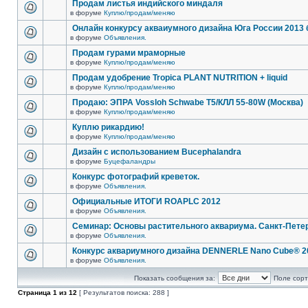
Продам листья индийского миндаля
в форуме
Куплю/продам/меняю
Онлайн конкурсу акваиумного дизайна Юга России 2013 
в форуме
Объявления.
Продам гурами мраморные
в форуме
Куплю/продам/меняю
Продам удобрение Tropica PLANT NUTRITION + liquid
в форуме
Куплю/продам/меняю
Продаю: ЭПРА Vossloh Schwabe T5/КЛЛ 55-80W (Москва)
в форуме
Куплю/продам/меняю
Куплю рикардию!
в форуме
Куплю/продам/меняю
Дизайн с использованием Bucephalandra
в форуме
Буцефаландры
Конкурс фотографий креветок.
в форуме
Объявления.
Официальные ИТОГИ ROAPLC 2012
в форуме
Объявления.
Семинар: Основы растительного аквариума. Санкт-Пете
в форуме
Объявления.
Конкурс аквариумного дизайна DENNERLE Nano Cube® 2
в форуме
Объявления.
Показать сообщения за:
Поле сорт
Страница
1
из
12
[ Результатов поиска: 288 ]