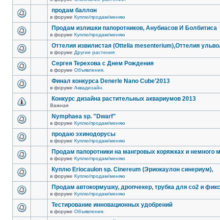
продам баллон
в форуме
Куплю/продам/меняю
Продам излишки папоротников, Анубиасов И Болбитиса
в форуме
Куплю/продам/меняю
Оттелия извилистая (Ottelia mesenterium),Оттелия ульв
в форуме
Другие растения
Сергея Терехова с Днем Рождения
в форуме
Объявления.
Финал конкурса Denerle Nano Cube'2013
в форуме
Аквадизайн.
Конкурс дизайна растительных аквариумов 2013
Важная
Nymphaea sp. "Dwarf"
в форуме
Куплю/продам/меняю
продаю эхинодорусы
в форуме
Куплю/продам/меняю
Продам папоротники на мангровых коряжках и немного м
в форуме
Куплю/продам/меняю
Куплю Eriocaulon sp. Cinereum (Эриокаулон синериум),
в форуме
Куплю/продам/меняю
Продам автокормушку, дропчекер, трубка для co2 и фик
в форуме
Куплю/продам/меняю
Тестирование инновационных удобрений
в форуме
Объявления.