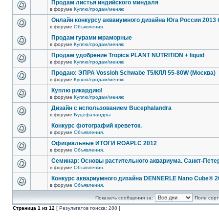
Продам листья индийского миндаля
в форуме
Куплю/продам/меняю
Онлайн конкурсу акваиумного дизайна Юга России 2013 
в форуме
Объявления.
Продам гурами мраморные
в форуме
Куплю/продам/меняю
Продам удобрение Tropica PLANT NUTRITION + liquid
в форуме
Куплю/продам/меняю
Продаю: ЭПРА Vossloh Schwabe T5/КЛЛ 55-80W (Москва)
в форуме
Куплю/продам/меняю
Куплю рикардию!
в форуме
Куплю/продам/меняю
Дизайн с использованием Bucephalandra
в форуме
Буцефаландры
Конкурс фотографий креветок.
в форуме
Объявления.
Официальные ИТОГИ ROAPLC 2012
в форуме
Объявления.
Семинар: Основы растительного аквариума. Санкт-Пете
в форуме
Объявления.
Конкурс аквариумного дизайна DENNERLE Nano Cube® 2
в форуме
Объявления.
Показать сообщения за:
Поле сорт
Страница
1
из
12
[ Результатов поиска: 288 ]