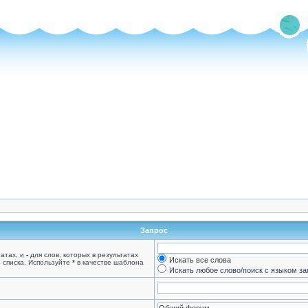
Запрос
татах, и
-
для слов, которых в результатах
Искать все слова
 списка. Используйте
*
в качестве шаблона
Искать любое слово/поиск с языком з