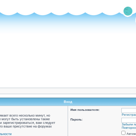
Вход
Имя пользователя:
Регистра
мает всего несколько минут, но
 могут быть установлены также
Пароль:
м зарегистрироваться, вам следует
Забыли п
что ваше присутствие на форумах
Повторно
льности
Автом