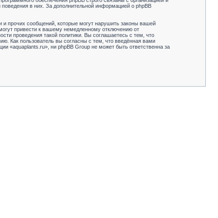
программного обеспечения phpBB строго связаны с организацией и
и поведения в них. За дополнительной информацией о phpBB
и и прочих сообщений, которые могут нарушить законы вашей
 могут привести к вашему немедленному отключению от
сти проведения такой политики. Вы соглашаетесь с тем, что
ию. Как пользователь вы согласны с тем, что введённая вами
и «aquaplants.ru», ни phpBB Group не может быть ответственна за