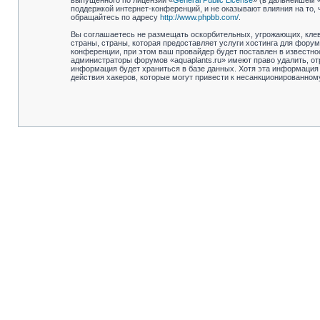
выпущенного по лицензии «
General Public License
» (в дальнейшем 
поддержкой интернет-конференций, и не оказывают влияния на то,
обращайтесь по адресу
http://www.phpbb.com/
.
Вы соглашаетесь не размещать оскорбительных, угрожающих, клев
страны, страны, которая предоставляет услуги хостинга для фору
конференции, при этом ваш провайдер будет поставлен в известно
администраторы форумов «aquaplants.ru» имеют право удалить, от
информация будет храниться в базе данных. Хотя эта информация 
действия хакеров, которые могут привести к несанкционированному