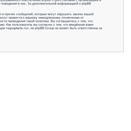
программного обеспечения phpBB строго связаны с организацией и
и поведения в них. За дополнительной информацией о phpBB
и и прочих сообщений, которые могут нарушить законы вашей
 могут привести к вашему немедленному отключению от
сти проведения такой политики. Вы соглашаетесь с тем, что
ию. Как пользователь вы согласны с тем, что введённая вами
и «aquaplants.ru», ни phpBB Group не может быть ответственна за