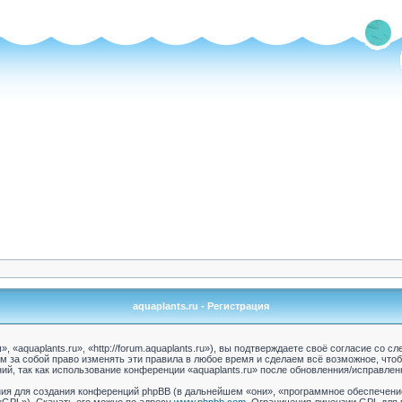
aquaplants.ru - Регистрация
 «aquaplants.ru», «http://forum.aquaplants.ru»), вы подтверждаете своё согласие со 
ем за собой право изменять эти правила в любое время и сделаем всё возможное, что
ий, так как использование конференции «aquaplants.ru» после обновленния/исправлен
я для создания конференций phpBB (в дальнейшем «они», «программное обеспечение