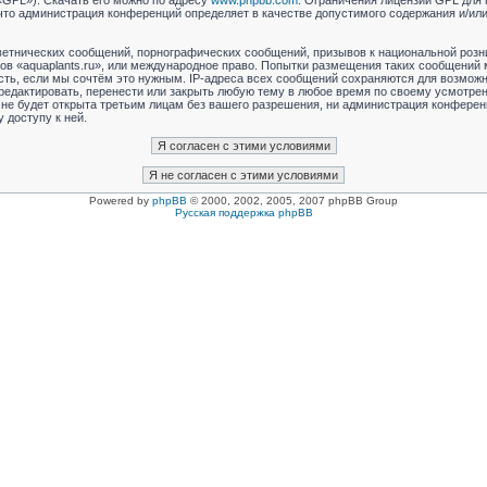
«GPL»). Скачать его можно по адресу
www.phpbb.com
. Ограничения лицензии GPL для 
 что администрация конференций определяет в качестве допустимого содержания и/ил
етнических сообщений, порнографических сообщений, призывов к национальной розн
мов «aquaplants.ru», или международное право. Попытки размещения таких сообщений
сть, если мы сочтём это нужным. IP-адреса всех сообщений сохраняются для возможно
редактировать, перенести или закрыть любую тему в любое время по своему усмотрен
не будет открыта третьим лицам без вашего разрешения, ни администрация конференци
 доступу к ней.
Powered by
phpBB
© 2000, 2002, 2005, 2007 phpBB Group
Русская поддержка phpBB