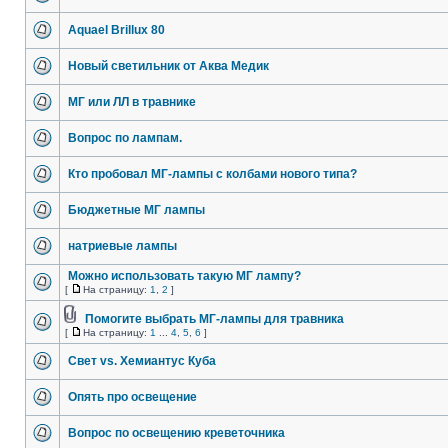
Aquael Brillux 80
Новый светильник от Аква Медик
МГ или ЛЛ в травнике
Вопрос по лампам.
Кто пробовал МГ-лампы с колбами нового типа?
Бюджетные МГ лампы
натриевые лампы
Можно использовать такую МГ лампу?
[
На страницу:
1
,
2
]
Помогите выбрать МГ-лампы для травника
[
На страницу:
1
...
4
,
5
,
6
]
Свет vs. Хемиантус Куба
Опять про освещение
Вопрос по освещению креветочника