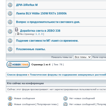
ДРИ-З/Reflux М
Лампа BLV Hitlite 150W RX7s 10000k
Вопрос о продолжительности светового дня.
Доработка света в JEBO 338
[
На страницу:
1
,
2
,
3
]
Падение светимости МГ-ламп со временем.
Плазменные лампы.
Показать темы за:
Поле сорти
Страница
1
из
4
[ Тем: 78 ]
Список форумов
»
Тематические форумы по содержанию аквариумных растений
Кто сейчас на конференции
Сейчас этот форум просматривают: нет зарегистрированных пользователей и гости:
Новые сообщения
Нет новых сообщений
Новые сообщения [ Популярная тема ]
Нет новых сообщений [ Популяр