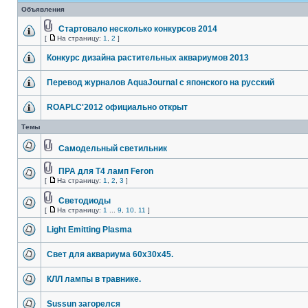
Объявления
Стартовало несколько конкурсов 2014
[
На страницу:
1
,
2
]
Конкурс дизайна растительных аквариумов 2013
Перевод журналов AquaJournal с японского на русский
ROAPLC'2012 официально открыт
Темы
Самодельный светильник
ПРА для Т4 ламп Feron
[
На страницу:
1
,
2
,
3
]
Светодиоды
[
На страницу:
1
...
9
,
10
,
11
]
Light Emitting Plasma
Свет для аквариума 60х30х45.
КЛЛ лампы в травнике.
Sussun загорелся