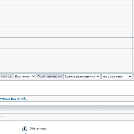
темы за:
Поле сортировки
умных растений.
 1
Объявление