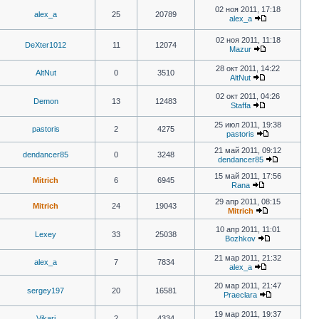
02 ноя 2011, 17:18
alex_a
25
20789
alex_a
02 ноя 2011, 11:18
DeXter1012
11
12074
Mazur
28 окт 2011, 14:22
AltNut
0
3510
AltNut
02 окт 2011, 04:26
Demon
13
12483
Staffa
25 июл 2011, 19:38
pastoris
2
4275
pastoris
21 май 2011, 09:12
dendancer85
0
3248
dendancer85
15 май 2011, 17:56
Mitrich
6
6945
Rana
29 апр 2011, 08:15
Mitrich
24
19043
Mitrich
10 апр 2011, 11:01
Lexey
33
25038
Bozhkov
21 мар 2011, 21:32
alex_a
7
7834
alex_a
20 мар 2011, 21:47
sergey197
20
16581
Praeclara
19 мар 2011, 19:37
Vikari
2
4334