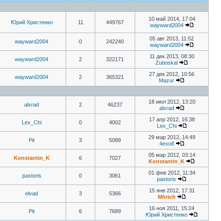
10 май 2014, 17:04
Юрий Христенко
11
449767
wayward2004
05 авг 2013, 11:52
wayward2004
0
242240
wayward2004
11 дек 2013, 08:30
wayward2004
2
322171
Zuboskal
27 дек 2012, 10:56
wayward2004
2
365321
Mazur
18 июл 2012, 13:20
alxrad
2
46237
alxrad
17 апр 2012, 16:38
Lex_Chi
0
4002
Lex_Chi
29 мар 2012, 14:49
Pit
3
5089
4exo8
05 мар 2012, 03:14
Konstantin_K
6
7027
Konstantin_K
01 фев 2012, 11:34
pastoris
0
3061
pastoris
15 янв 2012, 17:31
elvad
3
5366
Mitrich
16 ноя 2011, 15:24
Pit
6
7689
Юрий Христенко