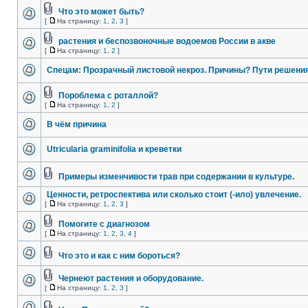
Что это может быть?
[
На страницу:
1
,
2
,
3
]
растения и беспозвоночные водоемов России в акве
[
На страницу:
1
,
2
]
Спецам: Прозрачный листовой некроз. Причины? Пути решени
Пороблема с роталлой?
[
На страницу:
1
,
2
]
В чём причина
Utricularia graminifolia и креветки
Примеры изменчивости трав при содержании в культуре.
Ценности, ретроспектива или сколько стоит (-ило) увлечение.
[
На страницу:
1
,
2
,
3
]
Помогите с диагнозом
[
На страницу:
1
,
2
,
3
,
4
]
Что это и как с ним бороться?
Чернеют растения и оборудование.
[
На страницу:
1
,
2
,
3
]