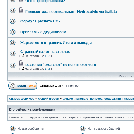
Что с Прозерпинакой?
Гидрокотила вертикальная - Hydrocotyle verticillata
Формула расчета СО2
Проблемы с Дидиплисом
Жаркое лето и травник. Итоги и выводы.
Странный налет на стеклах
[
На страницу:
1
,
2
]
растения "ржавеют" не понятно от чего
[
На страницу:
1
,
2
]
Показать 
Страница
1
из
4
[ Тем: 80 ]
Список форумов
»
Общий форум
»
Общие (неясные) вопросы содержания аквари
Кто сейчас на конференции
Сейчас этот форум просматривают: нет зарегистрированных пользователей и гости:
Новые сообщения
Нет новых сообщений