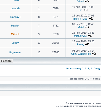
Vikari
19 янв 2011, 21:05
pastoris
1
3578
-iv-
13 дек 2010, 07:05
omega71
8
8431
Elohim_Meth
09 дек 2010, 12:46
bigalex
7
7732
Metal
15 ноя 2010, 23:41
Mitrich
9
9768
michel7753
15 ноя 2010, 15:23
Lexey
10
10668
Lexey
05 сен 2010, 23:14
flo_master
18
17263
Юрий Христенко
На страницу
1
,
2
,
3
,
4
След.
Часовой пояс: UTC + 3 часа
Вы
не можете
начинать темы
Вы
не можете
отвечать на сообщения