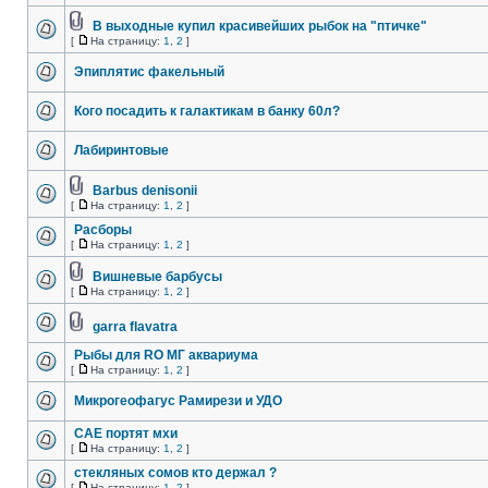
В выходные купил красивейших рыбок на "птичке"
[
На страницу:
1
,
2
]
Эпиплятис факельный
Кого посадить к галактикам в банку 60л?
Лабиринтовые
Barbus denisonii
[
На страницу:
1
,
2
]
Расборы
[
На страницу:
1
,
2
]
Вишневые барбусы
[
На страницу:
1
,
2
]
garra flavatra
Рыбы для RO МГ аквариума
[
На страницу:
1
,
2
]
Микрогеофагус Рамирези и УДО
САЕ портят мхи
[
На страницу:
1
,
2
]
стекляных сомов кто держал ?
[
На страницу:
1
,
2
]