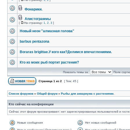
Фонарики.
Апистограммы
[
На страницу:
1
,
2
,
3
]
Новый неон "алмазная голова"
barbus pentazona
Boraras brigittae.У кого как?Делимся впечатлениями.
Кто из моих рыб портит растения?
Показать темы за:
Поле сорти
Страница
1
из
2
[ Тем: 45 ]
Список форумов
»
Общий форум
»
Рыбы для аквариума с растениями.
Кто сейчас на конференции
Сейчас этот форум просматривают: нет зарегистрированных пользователей и гости:
Новые сообщения
Нет новых сообщений
Новые сообщения [ Популярная тема ]
Нет новых сообщений [ Популяр