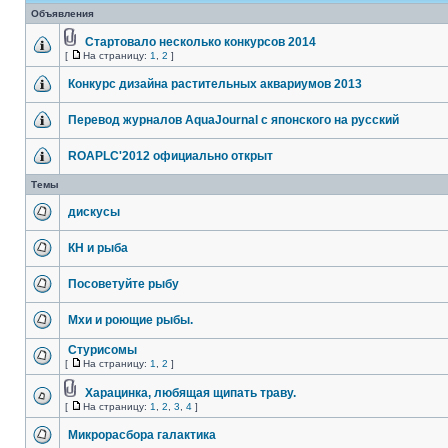
Объявления
Стартовало несколько конкурсов 2014
[
На страницу:
1
,
2
]
Конкурс дизайна растительных аквариумов 2013
Перевод журналов AquaJournal с японского на русский
ROAPLC'2012 официально открыт
Темы
дискусы
КН и рыба
Посоветуйте рыбу
Мхи и роющие рыбы.
Стурисомы
[
На страницу:
1
,
2
]
Харацинка, любящая щипать траву.
[
На страницу:
1
,
2
,
3
,
4
]
Микрорасбора галактика