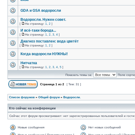
GDA и GSA водоросли
Водоросли. Нужен совет.
[
На страницу:
1
,
2
]
И всё-таки борода...
[
На страницу:
1
,
2
,
3
,
4
]
Диагноз поставлен: вода цветёт
[
На страницу:
1
,
2
]
Когда водоросли НУЖНЫ!
Нитчатка
[
На страницу:
1
,
2
,
3
,
4
,
5
]
Показать темы за:
Поле сорти
Страница
1
из
2
[ Тем: 31 ]
Список форумов
»
Общий форум
»
Водоросли.
Кто сейчас на конференции
Сейчас этот форум просматривают: нет зарегистрированных пользователей и гости:
Новые сообщения
Нет новых сообщений
Новые сообщения [ Популярная тема ]
Нет новых сообщений [ Популяр