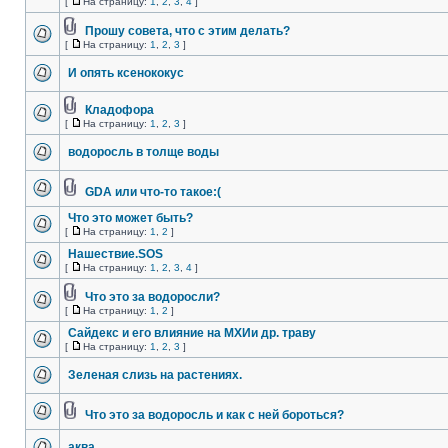
[
На страницу:
1
,
2
,
3
,
4
]
Прошу совета, что с этим делать?
[
На страницу:
1
,
2
,
3
]
И опять ксенококус
Кладофора
[
На страницу:
1
,
2
,
3
]
водоросль в толще воды
GDA или что-то такое:(
Что это может быть?
[
На страницу:
1
,
2
]
Нашествие.SOS
[
На страницу:
1
,
2
,
3
,
4
]
Что это за водоросли?
[
На страницу:
1
,
2
]
Сайдекс и его влияние на МХИи др. траву
[
На страницу:
1
,
2
,
3
]
Зеленая слизь на растениях.
Что это за водоросль и как с ней бороться?
аква