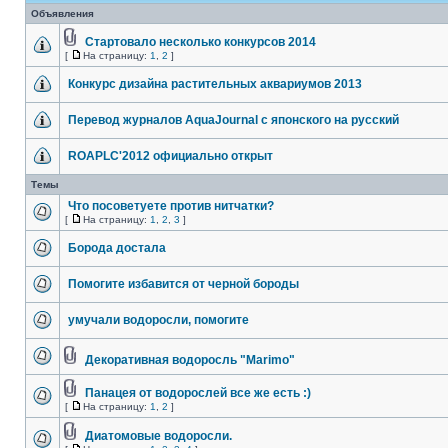
Объявления
Стартовало несколько конкурсов 2014
[
На страницу:
1
,
2
]
Конкурс дизайна растительных аквариумов 2013
Перевод журналов AquaJournal с японского на русский
ROAPLC'2012 официально открыт
Темы
Что посоветуете против нитчатки?
[
На страницу:
1
,
2
,
3
]
Борода достала
Помогите избавится от черной бороды
умучали водоросли, помогите
Декоративная водоросль "Marimo"
Панацея от водорослей все же есть :)
[
На страницу:
1
,
2
]
Диатомовые водоросли.