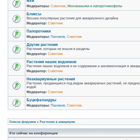
Мхи
Модераторы:
Советник
,
Мохоманьяки и папоротникофилы
Бликсы
Весьма популярные растения для аквариумного дизайна
Модератор:
Советник
Папоротники
Модераторы:
Пахомов
,
Советник
Другие растения
Растения, которые не вошли в разделы
Модератор:
Советник
Растения наших водоемов
Растения наших водоемов и их содержание и акклиматизация в аква
Модератор:
Советник
Неаквариумные растения
Растения, продающиеся под видом аквариумных растений, не предна
водой
Модератор:
Советник
Буцефаландры
Модераторы:
Пахомов
,
Советник
Список форумов
»
Растения в аквариуме
Кто сейчас на конференции