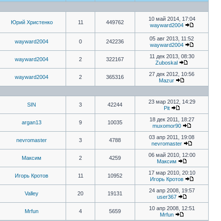
10 май 2014, 17:04
Юрий Христенко
11
449762
wayward2004
05 авг 2013, 11:52
wayward2004
0
242236
wayward2004
11 дек 2013, 08:30
wayward2004
2
322167
Zuboskal
27 дек 2012, 10:56
wayward2004
2
365316
Mazur
23 мар 2012, 14:29
SIN
3
42244
Pit
18 дек 2011, 18:27
argan13
9
10035
muxomor90
03 апр 2011, 19:08
nevromaster
3
4788
nevromaster
06 май 2010, 12:00
Максим
2
4259
Максим
17 мар 2010, 20:10
Игорь Кротов
11
10952
Игорь Кротов
24 апр 2008, 19:57
Valley
20
19131
user367
10 апр 2008, 12:51
Mrfun
4
5659
Mrfun