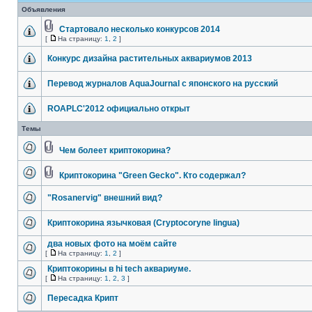
Объявления
Стартовало несколько конкурсов 2014
[
На страницу:
1
,
2
]
Конкурс дизайна растительных аквариумов 2013
Перевод журналов AquaJournal с японского на русский
ROAPLC'2012 официально открыт
Темы
Чем болеет криптокорина?
Криптокорина "Green Gecko". Кто содержал?
"Rosanervig" внешний вид?
Криптокорина язычковая (Cryptocoryne lingua)
два новых фото на моём сайте
[
На страницу:
1
,
2
]
Криптокорины в hi tech аквариуме.
[
На страницу:
1
,
2
,
3
]
Пересадка Крипт