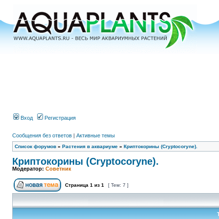
Вход
Регистрация
Сообщения без ответов
|
Активные темы
Список форумов
»
Растения в аквариуме
»
Криптокорины (Cryptocoryne).
Криптокорины (Cryptocoryne).
Модератор:
Советник
Страница
1
из
1
[ Тем: 7 ]