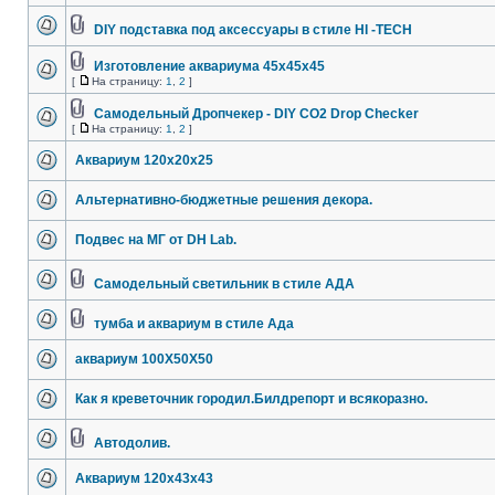
DIY подставка под аксессуары в стиле HI -TECH
Изготовление аквариума 45x45x45
[
На страницу:
1
,
2
]
Самодельный Дропчекер - DIY CO2 Drop Checker
[
На страницу:
1
,
2
]
Аквариум 120x20x25
Альтернативно-бюджетные решения декора.
Подвес на МГ от DH Lab.
Самодельный светильник в стиле АДА
тумба и аквариум в стиле Ада
аквариум 100Х50Х50
Как я креветочник городил.Билдрепорт и всякоразно.
Автодолив.
Аквариум 120x43x43