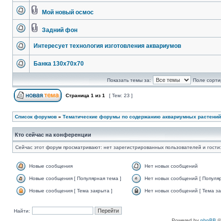
Мой новый осмос
Задний фон
Интересует технология изготовления аквариумов
Банка 130х70х70
Показать темы за:
Поле сорти
Страница
1
из
1
[ Тем: 23 ]
Список форумов
»
Тематические форумы по содержанию аквариумных растений
Кто сейчас на конференции
Сейчас этот форум просматривают: нет зарегистрированных пользователей и гости:
Новые сообщения
Нет новых сообщений
Новые сообщения [ Популярная тема ]
Нет новых сообщений [ Популяр
Новые сообщения [ Тема закрыта ]
Нет новых сообщений [ Тема за
Найти:
Powered by
phpBB
©