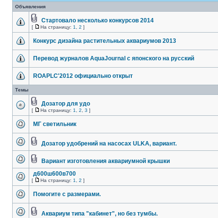
Объявления
Стартовало несколько конкурсов 2014
[
На страницу:
1
,
2
]
Конкурс дизайна растительных аквариумов 2013
Перевод журналов AquaJournal с японского на русский
ROAPLC'2012 официально открыт
Темы
Дозатор для удо
[
На страницу:
1
,
2
,
3
]
МГ светильник
Дозатор удобрений на насосах ULKA, вариант.
Вариант изготовления аквариумной крышки
д600ш600в700
[
На страницу:
1
,
2
]
Помогите с размерами.
Аквариум типа "кабинет", но без тумбы.