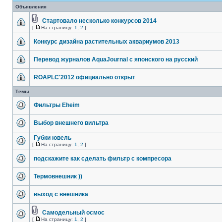
Объявления
Стартовало несколько конкурсов 2014
[
На страницу:
1
,
2
]
Конкурс дизайна растительных аквариумов 2013
Перевод журналов AquaJournal с японского на русский
ROAPLC'2012 официально открыт
Темы
Фильтры Eheim
Выбор внешнего вильтра
Губки ювель
[
На страницу:
1
,
2
]
подскажите как сделать фильтр с компресора
Термовнешник ))
выход с внешника
Самодельный осмос
[
На страницу:
1
,
2
]