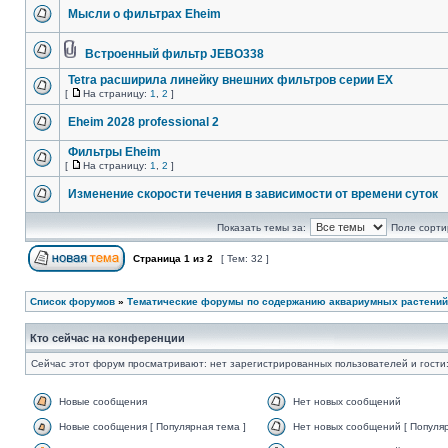
Мысли о фильтрах Eheim
Встроенный фильтр JEBO338
Tetra расширила линейку внешних фильтров cерии EX
[
На страницу:
1
,
2
]
Eheim 2028 professional 2
Фильтры Eheim
[
На страницу:
1
,
2
]
Изменение скорости течения в зависимости от времени суток
Показать темы за:
Поле сорти
Страница
1
из
2
[ Тем: 32 ]
Список форумов
»
Тематические форумы по содержанию аквариумных растений
Кто сейчас на конференции
Сейчас этот форум просматривают: нет зарегистрированных пользователей и гости:
Новые сообщения
Нет новых сообщений
Новые сообщения [ Популярная тема ]
Нет новых сообщений [ Популяр