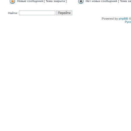
Новые сообщения [ Тема закрыта ]
Нет новых сообщений [ Тема за
Найти:
Powered by
phpBB
©
Рус