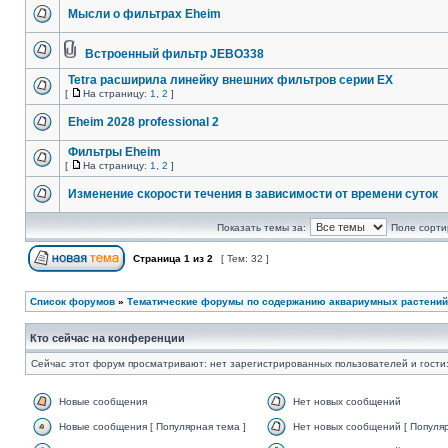
Мысли о фильтрах Eheim
Встроенный фильтр JEBO338
Tetra расширила линейку внешних фильтров cерии EX
[
На страницу:
1
,
2
]
Eheim 2028 professional 2
Фильтры Eheim
[
На страницу:
1
,
2
]
Изменение скорости течения в зависимости от времени суток
Показать темы за:
Поле сорти
Страница
1
из
2
[ Тем: 32 ]
Список форумов
»
Тематические форумы по содержанию аквариумных растений
Кто сейчас на конференции
Сейчас этот форум просматривают: нет зарегистрированных пользователей и гости:
Новые сообщения
Нет новых сообщений
Новые сообщения [ Популярная тема ]
Нет новых сообщений [ Популяр