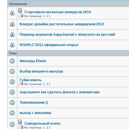
Объявления
Стартовало несколько конкурсов 2014
[
На страницу:
1
,
2
]
Конкурс дизайна растительных аквариумов 2013
Перевод журналов AquaJournal с японского на русский
ROAPLC'2012 официально открыт
Темы
Фильтры Eheim
Выбор внешнего вильтра
Губки ювель
[
На страницу:
1
,
2
]
подскажите как сделать фильтр с компресора
Термовнешник ))
выход с внешника
Самодельный осмос
[
На страницу:
1
,
2
]