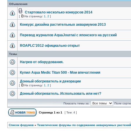
Объявления
Стартовало несколько конкурсов 2014
[
На страницу:
1
,
2
]
Конкурс дизайна растительных аквариумов 2013
Перевод журналов AquaJournal с японского на русский
ROAPLC'2012 официально открыт
Темы
Нагрев от оборудования.
Купил Aqua Medic Titan 500 - Мои впечатления
Донный обогреватель и декорации
[
На страницу:
1
,
2
]
Донный обогреватель. Использовать или нет?
Показать темы за:
Поле сорти
Страница
1
из
1
[ Тем: 4 ]
Список форумов
»
Тематические форумы по содержанию аквариумных растений