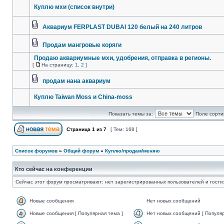
Куплю мхи (список внутри)
Аквариум FERPLAST DUBAI 120 белый на 240 литров
Продам мангровые коряги
Продаю аквариумные мхи, удобрения, отправка в регионы.
[
На страницу:
1
,
2
]
продам нана аквариум
Куплю Taiwan Moss и China-moss
Показать темы за:
Поле сорти
Страница
1
из
7
[ Тем: 168 ]
Список форумов
»
Общий форум
»
Куплю/продам/меняю
Кто сейчас на конференции
Сейчас этот форум просматривают: нет зарегистрированных пользователей и гости:
Новые сообщения
Нет новых сообщений
Новые сообщения [ Популярная тема ]
Нет новых сообщений [ Популяр