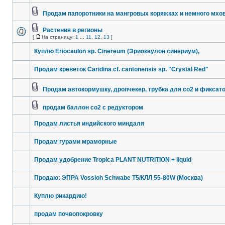
Продам папоротники на мангровых коряжках и немного мхов
Растения в регионы
[
На страницу:
1
...
11
,
12
,
13
]
Куплю Eriocaulon sp. Cinereum (Эриокаулон синериум),
Продам креветок Caridina cf. cantonensis sp. "Crystal Red"
Продам автокормушку, дропчекер, трубка для co2 и фиксат
продам баллон со2 с редуктором
Продам листья индийского миндаля
Продам гурами мраморные
Продам удобрение Tropica PLANT NUTRITION + liquid
Продаю: ЭПРА Vossloh Schwabe T5/КЛЛ 55-80W (Москва)
Куплю рикардию!
продам почвопокровку