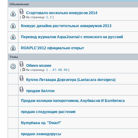
Объявления
Стартовало несколько конкурсов 2014
[
На страницу:
1
,
2
]
Конкурс дизайна растительных аквариумов 2013
Перевод журналов AquaJournal с японского на русский
ROAPLC'2012 официально открыт
Темы
Обмен мхами
[
На страницу:
1
...
67
,
68
,
69
]
Куплю Летакара Дорсигера (Laetacara dorsigera)
продам баллон
Продам излишки папоротников, Анубиасов И Болбитиса
продам следующие растения
Nymphaea sp. "Dwarf"
продаю эхинодорусы