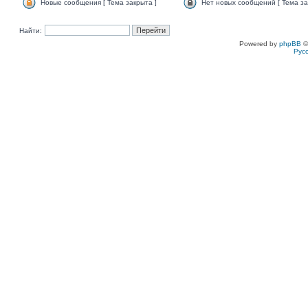
Новые сообщения [ Тема закрыта ]
Нет новых сообщений [ Тема за
Найти:
Powered by
phpBB
©
Рус