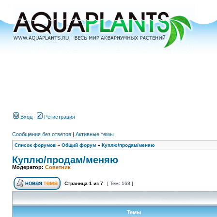
Вход
Регистрация
Сообщения без ответов
|
Активные темы
Список форумов
»
Общий форум
»
Куплю/продам/меняю
Куплю/продам/меняю
Модератор:
Советник
Страница
1
из
7
[ Тем: 168 ]
Темы