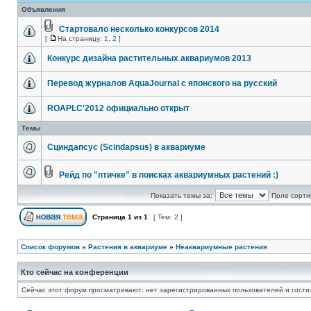
Объявления
Стартовало несколько конкурсов 2014
[
На страницу:
1
,
2
]
Конкурс дизайна растительных аквариумов 2013
Перевод журналов AquaJournal с японского на русский
ROAPLC'2012 официально открыт
Темы
Сциндапсус (Scindapsus) в аквариуме
Рейд по "птичке" в поисках аквариумных растений :)
Показать темы за:
Поле сорти
Страница
1
из
1
[ Тем: 2 ]
Список форумов
»
Растения в аквариуме
»
Неаквариумные растения
Кто сейчас на конференции
Сейчас этот форум просматривают: нет зарегистрированных пользователей и гости: