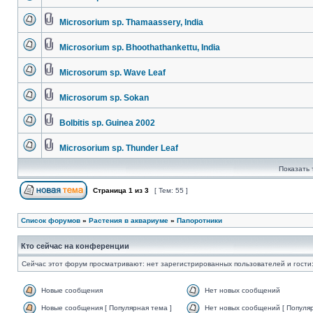
Microsorium sp. Thamaassery, India
Microsorium sp. Bhoothathankettu, India
Microsorum sp. Wave Leaf
Microsorum sp. Sokan
Bolbitis sp. Guinea 2002
Microsorium sp. Thunder Leaf
Показать 
Страница
1
из
3
[ Тем: 55 ]
Список форумов
»
Растения в аквариуме
»
Папоротники
Кто сейчас на конференции
Сейчас этот форум просматривают: нет зарегистрированных пользователей и гости:
Новые сообщения
Нет новых сообщений
Новые сообщения [ Популярная тема ]
Нет новых сообщений [ Популяр