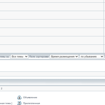
темы за:
Поле сортировки
 2
Объявление
ная тема ]
Прилепленная