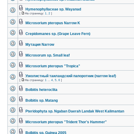
Hymenophyllaceae sp. Wayanad
[
На страницу:
1
,
2
]
Microsorium pteropus Narrow K
Crepidomanes sp. (Grape Leave Fern)
Мутация Narrow
Microsorum sp. Small leaf
Microsorium pteropus "Tropica"
Узколистный таиландский папоротник (narrow leaf)
[
На страницу:
1
...
4
,
5
,
6
]
Bolbitis heteroclita
Bolbitis sp. Matang
Pteridophyta sp. Ngaban Daerah Landak West Kalimantan
Microsorium pteropus "Trident Thor's Hammer"
Bolbitis sp. Guinea 2005