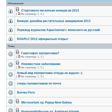
Объявления
Стартовало несколько конкурсов 2014
[
На страницу:
1
,
2
]
Конкурс дизайна растительных аквариумов 2013
Перевод журналов AquaJournal с японского на русский
ROAPLC'2012 официально открыт
Темы
Гаметофит папоротника?
[
На страницу:
1
,
2
]
Неизвестное заболевание
[
На страницу:
1
,
2
]
Новый вид папоротника откуда не ждали :-)
[
На страницу:
1
,
2
]
споры папоротников по почте
Borneo Fern
Microsorium sp. Papua New Guinea
Hymenophyllaceae sp. Andaman Islands