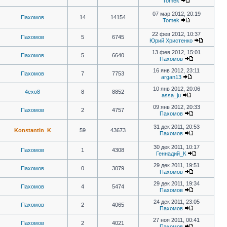
Tomek
07 мар 2012, 20:19
Пахомов
14
14154
Tomek
22 фев 2012, 10:37
Пахомов
5
6745
Юрий Христенко
13 фев 2012, 15:01
Пахомов
5
6640
Пахомов
16 янв 2012, 23:11
Пахомов
7
7753
argan13
10 янв 2012, 20:06
4exo8
8
8852
assa_ju
09 янв 2012, 20:33
Пахомов
2
4757
Пахомов
31 дек 2011, 20:53
Konstantin_K
59
43673
Пахомов
30 дек 2011, 10:17
Пахомов
1
4308
Геннадий_К
29 дек 2011, 19:51
Пахомов
0
3079
Пахомов
29 дек 2011, 19:34
Пахомов
4
5474
Пахомов
24 дек 2011, 23:05
Пахомов
2
4065
Пахомов
27 ноя 2011, 00:41
Пахомов
2
4021
Пахомов