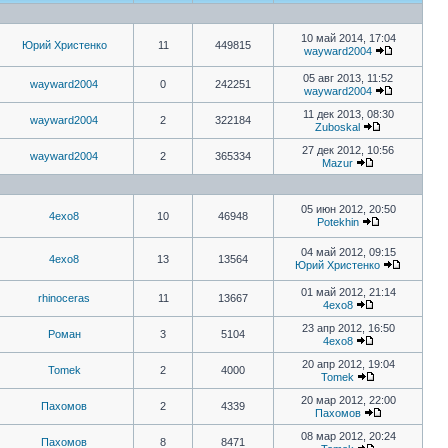
10 май 2014, 17:04
Юрий Христенко
11
449815
wayward2004
05 авг 2013, 11:52
wayward2004
0
242251
wayward2004
11 дек 2013, 08:30
wayward2004
2
322184
Zuboskal
27 дек 2012, 10:56
wayward2004
2
365334
Mazur
05 июн 2012, 20:50
4exo8
10
46948
Potekhin
04 май 2012, 09:15
4exo8
13
13564
Юрий Христенко
01 май 2012, 21:14
rhinoceras
11
13667
4exo8
23 апр 2012, 16:50
Роман
3
5104
4exo8
20 апр 2012, 19:04
Tomek
2
4000
Tomek
20 мар 2012, 22:00
Пахомов
2
4339
Пахомов
08 мар 2012, 20:24
Пахомов
8
8471