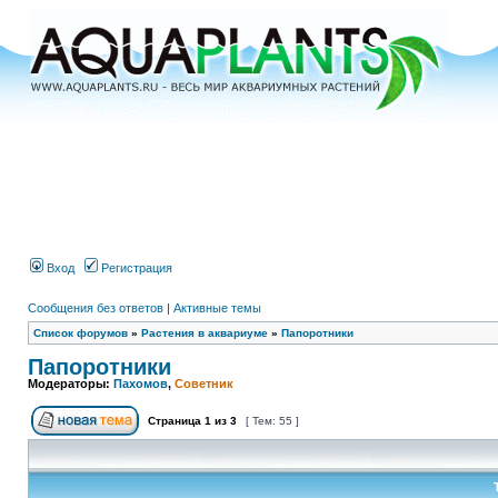
Вход
Регистрация
Сообщения без ответов
|
Активные темы
Список форумов
»
Растения в аквариуме
»
Папоротники
Папоротники
Модераторы:
Пахомов
,
Советник
Страница
1
из
3
[ Тем: 55 ]