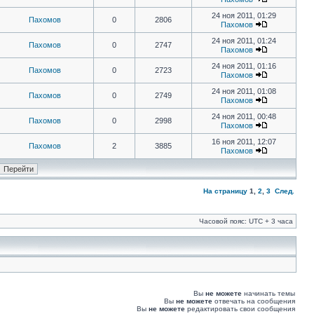
24 ноя 2011, 01:29
Пахомов
0
2806
Пахомов
24 ноя 2011, 01:24
Пахомов
0
2747
Пахомов
24 ноя 2011, 01:16
Пахомов
0
2723
Пахомов
24 ноя 2011, 01:08
Пахомов
0
2749
Пахомов
24 ноя 2011, 00:48
Пахомов
0
2998
Пахомов
16 ноя 2011, 12:07
Пахомов
2
3885
Пахомов
На страницу
1
,
2
,
3
След.
Часовой пояс: UTC + 3 часа
Вы
не можете
начинать темы
Вы
не можете
отвечать на сообщения
Вы
не можете
редактировать свои сообщения