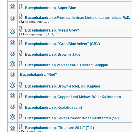
Bucephalandra sp. Super Blue
Bucephalandra sp.From catherinae biotope eastern slope, W.К.
[
На страницу:
1
,
2
]
Bucephalandra sp. "Pearl Grey"
[
На страницу:
1
,
2
,
3
,
4
]
Bucephalandra sp. "Gren/Blue Velvet" (GBV)
Bucephalandra sp. Brownie Jade
Bucephalandra sp.Velvet Leaf-2, Daerah Sanggau
Bucephalandra "Red"
Bucephalandra sp. Brownie Red, Ulu Kapuas
Bucephalandra sp. Copper Leaf Melawi, West Kalimantan
Bucephalandra sp. Kualakuayan 2
Bucephalandra sp. Silver Powder, West Kalimantan (SP)
Busephalandra sp. "Treasure 2011" (Т11)
[
На страницу:
1
,
2
]