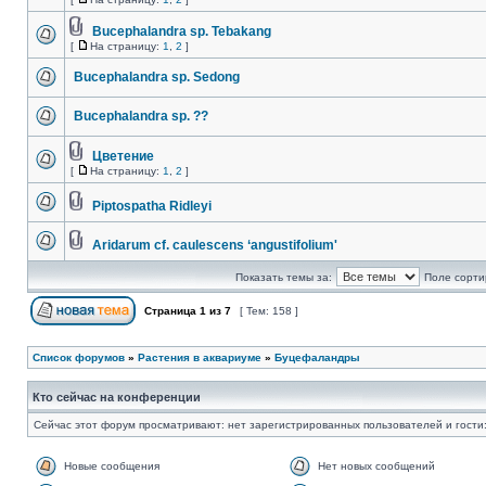
Bucephalandra sp. Tebakang
[
На страницу:
1
,
2
]
Bucephalandra sp. Sedong
Bucephalandra sp. ??
Цветение
[
На страницу:
1
,
2
]
Piptospatha Ridleyi
Aridarum cf. caulescens ‘angustifolium'
Показать темы за:
Поле сорти
Страница
1
из
7
[ Тем: 158 ]
Список форумов
»
Растения в аквариуме
»
Буцефаландры
Кто сейчас на конференции
Сейчас этот форум просматривают: нет зарегистрированных пользователей и гости:
Новые сообщения
Нет новых сообщений