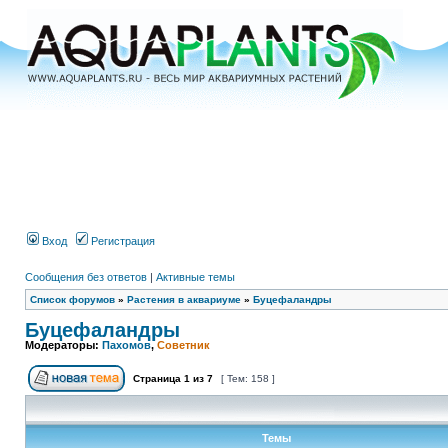
Вход
Регистрация
Сообщения без ответов
|
Активные темы
Список форумов
»
Растения в аквариуме
»
Буцефаландры
Буцефаландры
Модераторы:
Пахомов
,
Советник
Страница
1
из
7
[ Тем: 158 ]
Темы