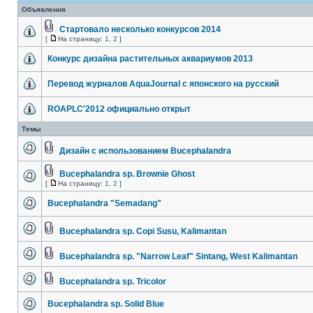
Объявления
Стартовало несколько конкурсов 2014
[
На страницу:
1
,
2
]
Конкурс дизайна растительных аквариумов 2013
Перевод журналов AquaJournal с японского на русский
ROAPLC'2012 официально открыт
Темы
Дизайн с использованием Bucephalandra
Bucephalandra sp. Brownie Ghost
[
На страницу:
1
,
2
]
Bucephalandra "Semadang"
Bucephalandra sp. Copi Susu, Kalimantan
Bucephalandra sp. "Narrow Leaf" Sintang, West Kalimantan
Bucephalandra sp. Tricolor
Bucephalandra sp. Solid Blue