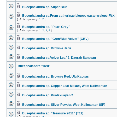
Bucephalandra sp. Super Blue
Bucephalandra sp.From catherinae biotope eastern slope, W.К.
[
На страницу:
1
,
2
]
Bucephalandra sp. "Pearl Grey"
[
На страницу:
1
,
2
,
3
,
4
]
Bucephalandra sp. "Gren/Blue Velvet" (GBV)
Bucephalandra sp. Brownie Jade
Bucephalandra sp.Velvet Leaf-2, Daerah Sanggau
Bucephalandra "Red"
Bucephalandra sp. Brownie Red, Ulu Kapuas
Bucephalandra sp. Copper Leaf Melawi, West Kalimantan
Bucephalandra sp. Kualakuayan 2
Bucephalandra sp. Silver Powder, West Kalimantan (SP)
Busephalandra sp. "Treasure 2011" (Т11)
[
На страницу:
1
,
2
]