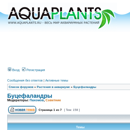
Вход
Регистрация
Сообщения без ответов
|
Активные темы
Список форумов
»
Растения в аквариуме
»
Буцефаландры
Буцефаландры
Модераторы:
Пахомов
,
Советник
Страница
1
из
7
[ Тем: 158 ]
Темы