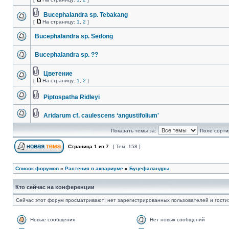
Bucephalandra sp. Tebakang
[
На страницу:
1
,
2
]
Bucephalandra sp. Sedong
Bucephalandra sp. ??
Цветение
[
На страницу:
1
,
2
]
Piptospatha Ridleyi
Aridarum cf. caulescens ‘angustifolium'
Показать темы за:
Поле сорти
Страница
1
из
7
[ Тем: 158 ]
Список форумов
»
Растения в аквариуме
»
Буцефаландры
Кто сейчас на конференции
Сейчас этот форум просматривают: нет зарегистрированных пользователей и гости:
Новые сообщения
Нет новых сообщений