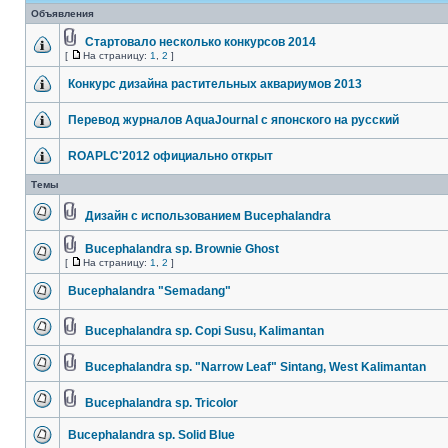
Объявления
Стартовало несколько конкурсов 2014
[
На страницу:
1
,
2
]
Конкурс дизайна растительных аквариумов 2013
Перевод журналов AquaJournal с японского на русский
ROAPLC'2012 официально открыт
Темы
Дизайн с использованием Bucephalandra
Bucephalandra sp. Brownie Ghost
[
На страницу:
1
,
2
]
Bucephalandra "Semadang"
Bucephalandra sp. Copi Susu, Kalimantan
Bucephalandra sp. "Narrow Leaf" Sintang, West Kalimantan
Bucephalandra sp. Tricolor
Bucephalandra sp. Solid Blue