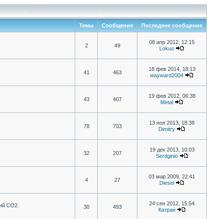
Темы
Сообщения
Последнее сообщение
08 апр 2012, 12:15
2
49
Lokus
18 фев 2014, 18:13
41
463
wayward2004
19 фев 2012, 06:38
43
407
Metal
13 ноя 2013, 18:38
78
703
Dimitry
19 дек 2013, 10:03
32
207
Serdginio
03 мар 2009, 22:41
4
27
Diesel
24 сен 2012, 15:54
ий CO2.
30
493
Катран