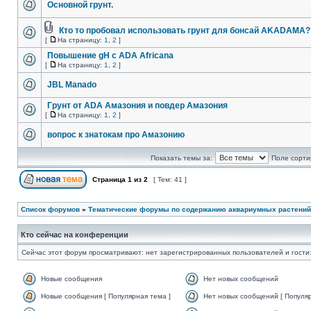
Основной грунт.
Кто то пробовал использовать грунт для бонсай AKADAMA?
[
На страницу:
1
,
2
]
Повышение gH с ADA Africana
[
На страницу:
1
,
2
]
JBL Manado
Грунт от ADA Амазония и повдер Амазония
[
На страницу:
1
,
2
]
вопрос к знатокам про Амазонию
Показать темы за:
Поле сорти
Страница
1
из
2
[ Тем: 41 ]
Список форумов
»
Тематические форумы по содержанию аквариумных растений
Кто сейчас на конференции
Сейчас этот форум просматривают: нет зарегистрированных пользователей и гости:
Новые сообщения
Нет новых сообщений
Новые сообщения [ Популярная тема ]
Нет новых сообщений [ Популяр