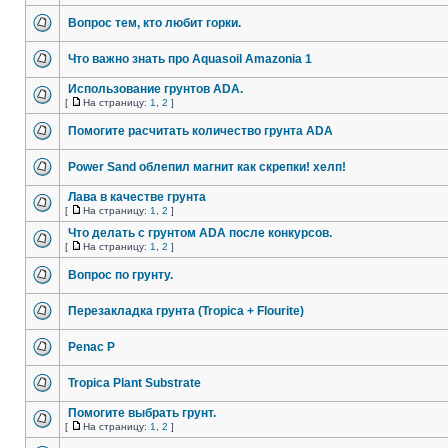
Вопрос тем, кто любит горки.
Что важно знать про Aquasoil Amazonia 1
Использование грунтов ADA.
[
На страницу:
1
,
2
]
Помогите расчитать количество грунта ADA
Power Sand облепил магнит как скрепки! хелп!
Лава в качестве грунта
[
На страницу:
1
,
2
]
Что делать с грунтом ADA после конкурсов.
[
На страницу:
1
,
2
]
Вопрос по грунту.
Перезакладка грунта (Tropica + Flourite)
Penac P
Tropica Plant Substrate
Помогите выбрать грунт.
[
На страницу:
1
,
2
]