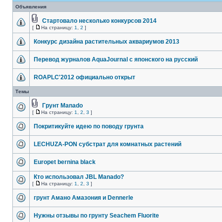
Объявления
Стартовало несколько конкурсов 2014
[
На страницу:
1
,
2
]
Конкурс дизайна растительных аквариумов 2013
Перевод журналов AquaJournal с японского на русский
ROAPLC'2012 официально открыт
Темы
Грунт Manado
[
На страницу:
1
,
2
,
3
]
Покритикуйте идею по поводу грунта
LECHUZA-PON субстрат для комнатных растений
Europet bernina black
Кто использовал JBL Manado?
[
На страницу:
1
,
2
,
3
]
грунт Амано Амазония и Dennerle
Нужны отзывы по грунту Seachem Fluorite