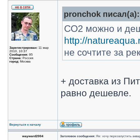
pronchok писал(а):
СО2 можно и де
http://natureaqua.
Зарегистрирован:
11 мар
не сочтите за ре
2010, 10:37
Сообщения:
95
Страна:
Россия
город:
Москва
+ доставка из Пит
равно дешевле.
Вернуться к началу
wayward2004
Заголовок сообщения:
Re: хочу перезапустить аква