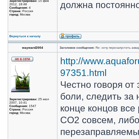
Зарегистрирован:
15 фев
должна постоянно
2012, 18:48
Сообщения:
4
Страна:
Россия
город:
Москва
Вернуться к началу
wayward2004
Заголовок сообщения:
Re: хочу перезапустить аква
http://www.aquafor
97351.html
Честно говоря от
боли, следить за
Зарегистрирован:
25 июл
2007, 10:41
конце концов все 
Сообщения:
1547
Страна:
Россия
город:
Москва
CO2 совсем, либо
перезаправляем