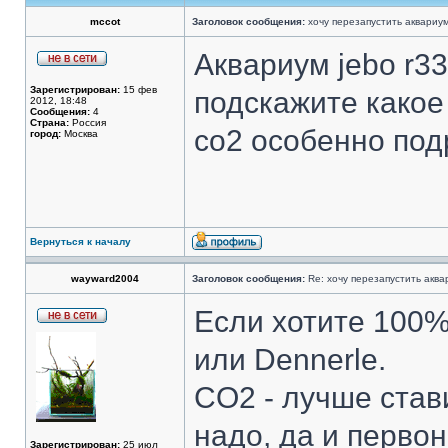
mccot
Заголовок сообщения:
хочу перезапустить аквариум
Аквариум jebo r338
Зарегистрирован:
15 фев
подскажите какое
2012, 18:48
Сообщения:
4
Страна:
Россия
со2 особенно под
город:
Москва
Вернуться к началу
wayward2004
Заголовок сообщения:
Re: хочу перезапустить аква
Если хотите 100%
или Dennerle.
CO2 - лучше став
надо, да и перво
Зарегистрирован:
25 июл