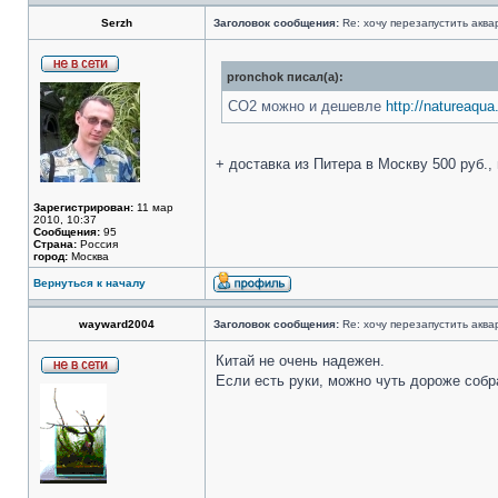
Serzh
Заголовок сообщения:
Re: хочу перезапустить аква
pronchok писал(а):
СО2 можно и дешевле
http://natureaqua
+ доставка из Питера в Москву 500 руб.,
Зарегистрирован:
11 мар
2010, 10:37
Сообщения:
95
Страна:
Россия
город:
Москва
Вернуться к началу
wayward2004
Заголовок сообщения:
Re: хочу перезапустить аква
Китай не очень надежен.
Если есть руки, можно чуть дороже собр