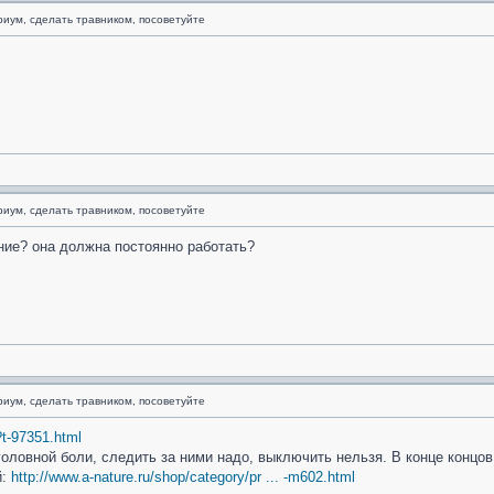
риум, сделать травником, посоветуйте
риум, сделать травником, посоветуйте
ние? она должна постоянно работать?
риум, сделать травником, посоветуйте
?t-97351.html
головной боли, следить за ними надо, выключить нельзя. В конце концов
й:
http://www.a-nature.ru/shop/category/pr ... -m602.html