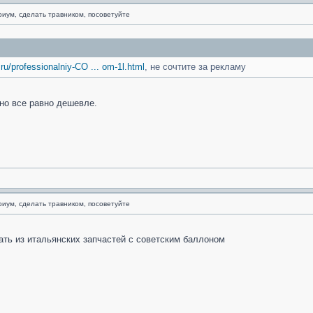
риум, сделать травником, посоветуйте
.ru/professionalniy-CO ... om-1l.html
, не сочтите за рекламу
 но все равно дешевле.
риум, сделать травником, посоветуйте
ать из итальянских запчастей с советским баллоном