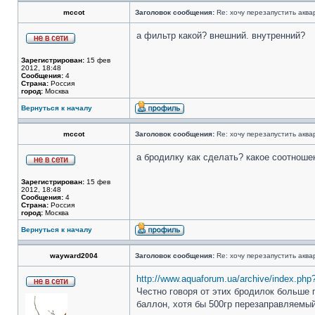
mccot
Заголовок сообщения:
Re: хочу перезапустить аква
а фильтр какой? внешний. внутренний?
Зарегистрирован:
15 фев
2012, 18:48
Сообщения:
4
Страна:
Россия
город:
Москва
Вернуться к началу
mccot
Заголовок сообщения:
Re: хочу перезапустить аква
а бродилку как сделать? какое соотноше
Зарегистрирован:
15 фев
2012, 18:48
Сообщения:
4
Страна:
Россия
город:
Москва
Вернуться к началу
wayward2004
Заголовок сообщения:
Re: хочу перезапустить аква
http://www.aquaforum.ua/archive/index.php
Честно говоря от этих бродилок больше 
баллон, хотя бы 500гр перезаправляемы