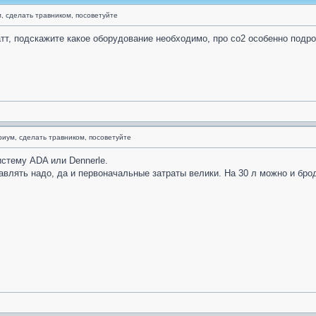
, сделать травником, посоветуйте
ватт, подскажите какое оборудование необходимо, про со2 особенно подр
риум, сделать травником, посоветуйте
истему ADA или Dennerle.
равлять надо, да и первоначальные затраты велики. На 30 л можно и бр