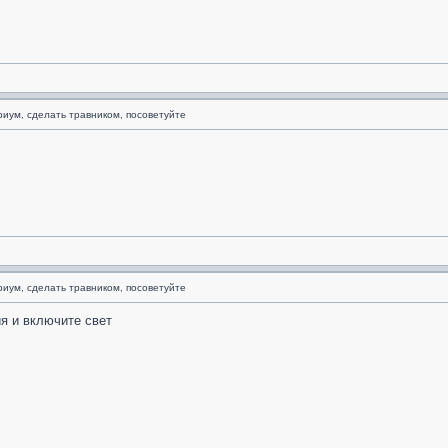
риум, сделать травником, посоветуйте
риум, сделать травником, посоветуйте
ия и включите свет