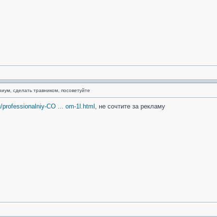
риум, сделать травником, посоветуйте
u/professionalniy-CO ... om-1l.html
, не сочтите за рекламу