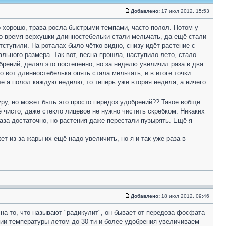
Добавлено:
17 июл 2012, 15:53
 хорошо, трава росла быстрыми темпами, часто полол. Потом у
это время верхушки длинностебельки стали мельчать, да ещё стали
ступили. На роталах было чётко видно, снизу идёт растение с
ьного размера. Так вот, весна прошла, наступило лето, стало
рений, делал это постепенно, но за неделю увеличил раза в два.
о вот длинностебелька опять стала мельчать, и в итоге точки
ше я полол каждую неделю, то теперь уже вторая неделя, а ничего
уру, но может быть это просто передоз удобрений?? Такое вобще
ё чисто, даже стекло лицевое не нужно чистить скребком. Никаких
газа достаточно, но растения даже перестали пузырять. Ещё я
т из-за жары их ещё надо увеличить, но я и так уже раза в
Добавлено:
18 июл 2012, 09:46
а то, что называют "радикулит", он бывает от передоза фосфата
нии температуры летом до 30-ти и более удобрения увеличиваем