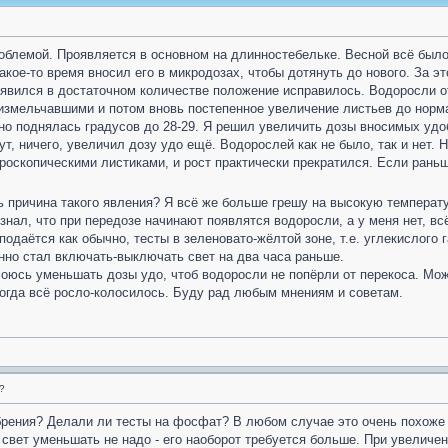
облемой. Проявляется в основном на длинностебельке. Весной всё было
какое-то время вносил его в микродозах, чтобы дотянуть до нового. За 
оявился в достаточном количестве положение исправилось. Водоросли от
змельчавшими и потом вновь постепенное увеличение листьев до нормал
но поднялась градусов до 28-29. Я решил увеличить дозы вносимых удоб
 ничего, увеличил дозу удо ещё. Водорослей как не было, так и нет. Н
кроскопическими листиками, и рост практически прекратился. Если рань
ть причина такого явления? Я всё же больше грешу на высокую температ
знал, что при передозе начинают появлятся водоросли, а у меня нет, вс
одаётся как обычно, тесты в зеленовато-жёлтой зоне, т.е. углекислого 
нно стал включать-выключать свет на два часа раньше.
Боюсь уменьшать дозы удо, чтоб водоросли не попёрли от перекоса. Може
когда всё росло-колосилось. Буду рад любым мнениям и советам.
?
рения? Делали ли тесты на фосфат? В любом случае это очень похоже н
 свет уменьшать не надо - его наоборот требуется больше. При увеличе