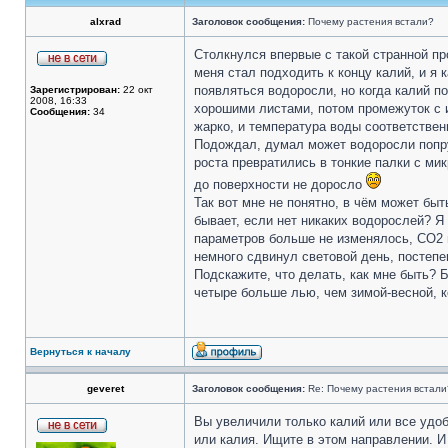
alxrad
Заголовок сообщения:
Почему растения встали?
Столкнулся впервые с такой странной пр
меня стал подходить к концу калий, и я 
появляться водоросли, но когда калий п
Зарегистрирован:
22 окт
2008, 16:33
хорошими листами, потом промежуток с и
Сообщения:
34
жарко, и температура воды соответствен
Подождал, думал может водоросли попрут,
роста превратились в тонкие палки с ми
до поверхности не доросло
Так вот мне не понятно, в чём может бы
бывает, если нет никаких водорослей? Я 
параметров больше не изменялось, СО2 п
немного сдвинул световой день, постепе
Подскажите, что делать, как мне быть? 
четыре больше лью, чем зимой-весной, 
Вернуться к началу
geveret
Заголовок сообщения:
Re: Почему растения встали
Вы увеличили только калий или все удоб
или калия. Ищите в этом направлении. И