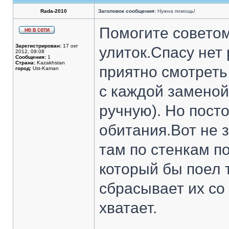
Rada-2010
Заголовок сообщения:
Нужна помощь!
Помогите советом
Зарегистрирован:
17 окт
улиток.Спасу нет
2012, 09:08
Сообщения:
1
Страна:
Kazakhstan
приятно смотреть
город:
Ust-Kaman
с каждой заменой
ручную). Но посто
обитания.Вот не 
там по стенкам п
который бы поел 
сбрасывает их со
хватает.