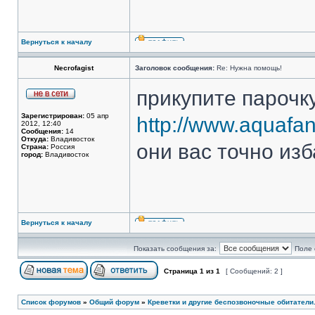
Вернуться к началу
Necrofagist
Заголовок сообщения:
Re: Нужна помощь!
прикупите парочк
Зарегистрирован:
05 апр
http://www.aquafa
2012, 12:40
Сообщения:
14
Откуда:
Владивосток
они вас точно изб
Страна:
Россия
город:
Владивосток
Вернуться к началу
Показать сообщения за:
Поле 
Страница
1
из
1
[ Сообщений: 2 ]
Список форумов
»
Общий форум
»
Креветки и другие беспозвоночные обитатели