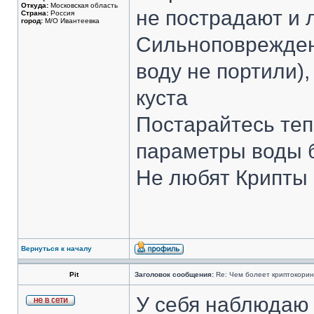
Откуда:
Московская область
не пострадают и 
Страна:
Россия
город:
М/О Ивантеевка
Сильноповрежден
воду не портили),
куста
Постарайтесь те
параметры воды 
Не любят Крипты 
Вернуться к началу
Pit
Заголовок сообщения:
Re: Чем болеет криптокори
У себя наблюдаю 