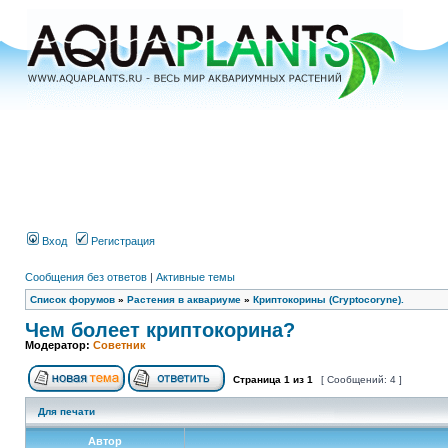
Вход
Регистрация
Сообщения без ответов
|
Активные темы
Список форумов
»
Растения в аквариуме
»
Криптокорины (Cryptocoryne).
Чем болеет криптокорина?
Модератор:
Советник
Страница
1
из
1
[ Сообщений: 4 ]
Для печати
Автор