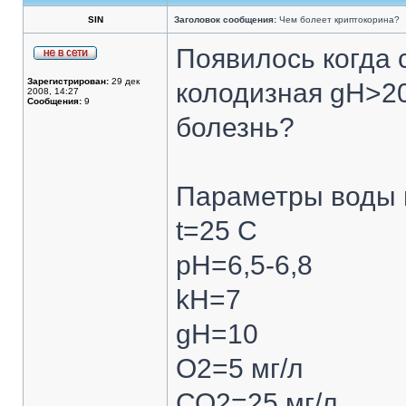
SIN
Заголовок сообщения:
Чем болеет криптокорина?
Появилось когда 
Зарегистрирован:
29 дек
колодизная gH>20
2008, 14:27
Сообщения:
9
болезнь?
Параметры воды 
t=25 С
pH=6,5-6,8
kH=7
gH=10
О2=5 мг/л
СО2=25 мг/л