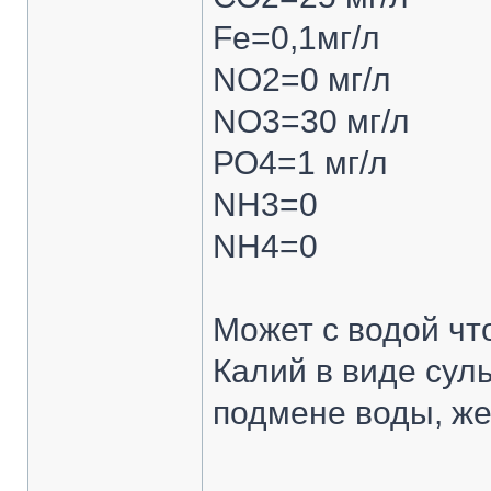
Fe=0,1мг/л
NO2=0 мг/л
NO3=30 мг/л
РО4=1 мг/л
NH3=0
NH4=0
Может с водой что
Калий в виде сул
подмене воды, же