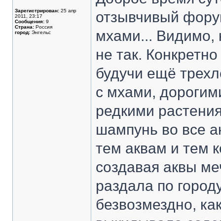
Зарегистрирован:
25 апр
отзывчивый форум
2011, 23:17
Сообщения:
9
Страна:
Россия
мхами... Видимо, 
город:
Энгельс
не так. Конкретно
будучи ещё трехл
с мхами, дорогим
редкими растения
шампунь во все ак
тем аквам и тем 
создавая аквы меч
раздала по городу
безвозмездно, как