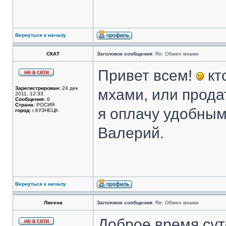
Вернуться к началу
СКАТ
Заголовок сообщения:
Re: Обмен мхами
Привет всем!
кт
Зарегистрирован:
24 дек
мхами, или прода
2011, 12:33
Сообщения:
6
Страна:
РОСИЯ
я оплачу удобным
город:
г.КУЗНЕЦК.
Валерий.
Вернуться к началу
Лисена
Заголовок сообщения:
Re: Обмен мхами
Доброе время сут