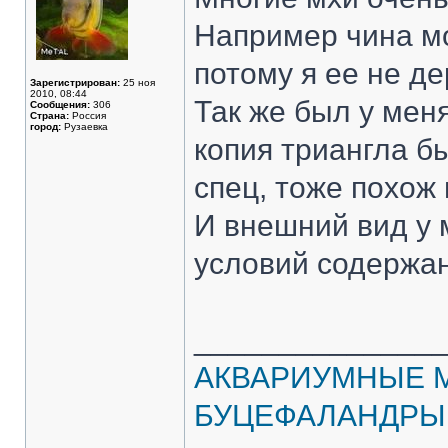
Например чина мо
потому я ее не де
Зарегистрирован:
25 ноя
2010, 08:44
Так же был у меня
Сообщения:
306
Страна:
Россия
город:
Рузаевка
копия триангла б
спец, тоже похож 
И внешний вид у 
условий содержан
______________
АКВАРИУМНЫЕ 
БУЦЕФАЛАНДРЫ