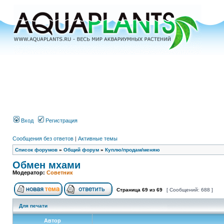
Вход
Регистрация
Сообщения без ответов
|
Активные темы
Список форумов
»
Общий форум
»
Куплю/продам/меняю
Обмен мхами
Модератор:
Советник
Страница
69
из
69
[ Сообщений: 688 ]
Для печати
Автор