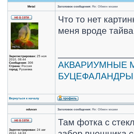
Metal
Заголовок сообщения:
Re: Обмен мхами
Что то нет картин
меня вроде тайва
______________
Зарегистрирован:
25 ноя
2010, 08:44
АКВАРИУМНЫЕ 
Сообщения:
306
Страна:
Россия
город:
Рузаевка
БУЦЕФАЛАНДРЫ
Вернуться к началу
oduvan
Заголовок сообщения:
Re: Обмен мхами
Там фотка с стек
Зарегистрирован:
24 авг
забор внешника с 
2012, 14:33