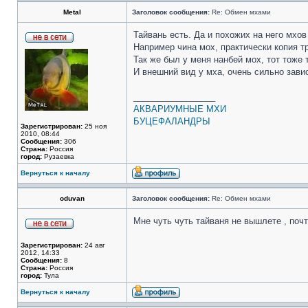
Metal
Заголовок сообщения:
Re: Обмен мхами
Тайвань есть. Да и похожих на него мхов
Например чина мох, практически копия тр
Так же был у меня нанбей мох, тот тоже
И внешний вид у мха, очень сильно зави
_________________
АКВАРИУМНЫЕ МХИ
БУЦЕФАЛАНДРЫ
Зарегистрирован:
25 ноя
2010, 08:44
Сообщения:
306
Страна:
Россия
город:
Рузаевка
Вернуться к началу
oduvan
Заголовок сообщения:
Re: Обмен мхами
Мне чуть чуть тайваня не вышлете , поч
Зарегистрирован:
24 авг
2012, 14:33
Сообщения:
8
Страна:
Россия
город:
Тула
Вернуться к началу