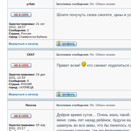
yrfoto
Заголовок сообщения:
Re: Обмен мхами
Шлите почучуть скока смогете, цены и у
Зарегистрирован:
21 окт
2012, 18:27
Сообщения:
2
Страна:
Россия
город:
Славянск-на-Кубани
Вернуться к началу
СКАТ
Заголовок сообщения:
Re: Обмен мхами
Привет всем!
кто сможет поделиться 
Зарегистрирован:
24 дек
2011, 12:33
Сообщения:
6
Страна:
РОСИЯ
город:
г.КУЗНЕЦК.
Вернуться к началу
Лисена
Заголовок сообщения:
Re: Обмен мхами
Доброе время суток... Очень жаль такой 
меня: семь лет назад ребёнок, будучи е
шампунь во все аквы, что бы пенилось лу
Зарегистрирован:
25 апр
2011, 23:17
соседним городам, так же безвозмездно, 