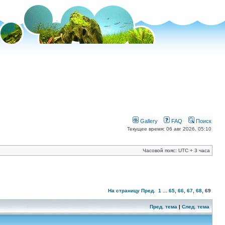
Gallery
FAQ
Поиск
Текущее время: 06 авг 2026, 05:10
Часовой пояс: UTC + 3 часа
На страницу
Пред.
1
...
65
,
66
,
67
,
68
,
69
Пред. тема
|
След. тема