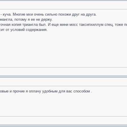
 - куча. Многие мхи очень сильно похожи друг на друга.
иангла, потому я ее не держу.
 точная копия триангла был. И еще мини мосс таксипхиллум спец, тоже п
сит от условий содержания.
товые и прочие я оплачу удобным для вас способом .