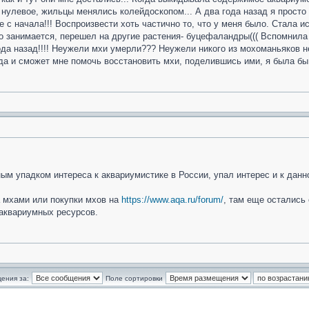
 нулевое, жильцы менялись колейдоскопом... А два года назад я просто 
се с начала!!! Воспроизвести хоть частично то, что у меня было. Стала 
кто занимается, перешел на другие растения- буцефаландры((( Вспомнила
а назад!!!! Неужели мхи умерли??? Неужели никого из мохоманьяков н
юда и сможет мне помочь восстановить мхи, поделившись ими, я была бы 
ным упадком интереса к аквариумистике в России, упал интерес и к дан
 мхами или покупки мхов на
https://www.aqa.ru/forum/
, там еще остались
аквариумных ресурсов.
ения за:
Поле сортировки