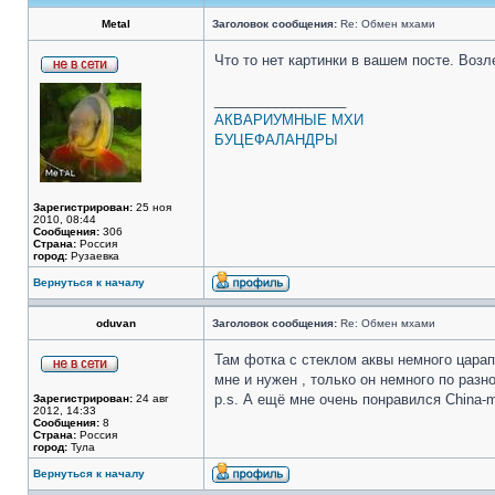
Metal
Заголовок сообщения:
Re: Обмен мхами
Что то нет картинки в вашем посте. Возл
_________________
АКВАРИУМНЫЕ МХИ
БУЦЕФАЛАНДРЫ
Зарегистрирован:
25 ноя
2010, 08:44
Сообщения:
306
Страна:
Россия
город:
Рузаевка
Вернуться к началу
oduvan
Заголовок сообщения:
Re: Обмен мхами
Там фотка с стеклом аквы немного царапа
мне и нужен , только он немного по разн
p.s. А ещё мне очень понравился China-mos
Зарегистрирован:
24 авг
2012, 14:33
Сообщения:
8
Страна:
Россия
город:
Тула
Вернуться к началу