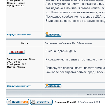
Сообщения:
9
Страна:
Россия
Аквы запустились опять, внимание к ним
город:
Энгельс
вот недавно я поняла- я готова начать в
и... Никто почти этим не занимается, а 
Последнее сообщение по форуму ДВА год
Если все же остался кто то, заглянет с
Вернуться к началу
Mazur
Заголовок сообщения:
Re: Обмен мхами
Лисена, добрый день.
К сожалению, в связи в том числе с пол
Зарегистрирован:
26 авг
2007, 18:08
Сообщения:
387
Откуда:
Москва
Попробуйте поспрашивать насчет обмена
наиболее посещаема сейчас среди всех 
Вернуться к началу
Показать сообщ
Страница
69
из
69
[ Сообщений: 688 ]