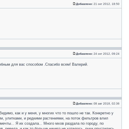
Добавлено:
21 окт 2012, 18:50
Добавлено:
24 окт 2012, 09:24
обным для вас способом .Спасибо всем! Валерий.
Добавлено:
08 авг 2018, 02:36
идимо, как и у меня, у многих что то пошло не так. Конкретно у
и, улитками, и редкими растениями, на поток фильтров влил
ечты... Я их создала... Много мхов раздала по городу, по
, ревела, и как то больше ничего не хотелось, руки опустились.