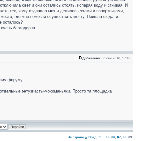
отключила свет и они остались стоять, испаряя воду и сгнивая. И
искать тех, кому отдавала мох и делилась эхами и папортниками,
 место, где мне помогли осуществить мечту. Пришла сюда, и...
е осталось?
очень благодарна...
Добавлено:
06 сен 2018, 17:45
ному форуму.
 отдельные энтузиасты-мохоманьяки. Просто та площадка
На страницу
Пред.
1
...
65
,
66
,
67
,
68
,
69