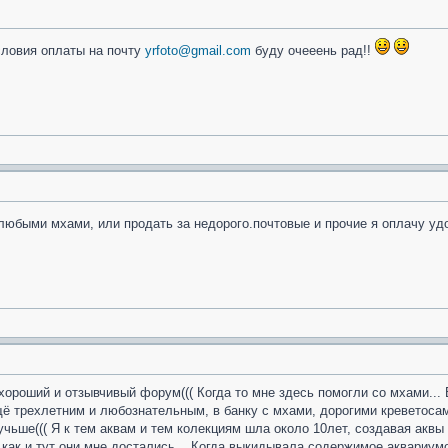
словия оплаты на почту
yrfoto@gmail.com
буду очееень рад!!
любыми мхами, или продать за недорого.почтовые и прочие я оплачу уд
хороший и отзывчивый форум((( Когда то мне здесь помогли со мхами... В
щё трехлетним и любознательным, в банку с мхами, дорогими креветосам
чьше((( Я к тем аквам и тем колекциям шла около 10лет, создавая аквы м
как и тут они мне достались... Когда выкидывала содержимое аквариумов