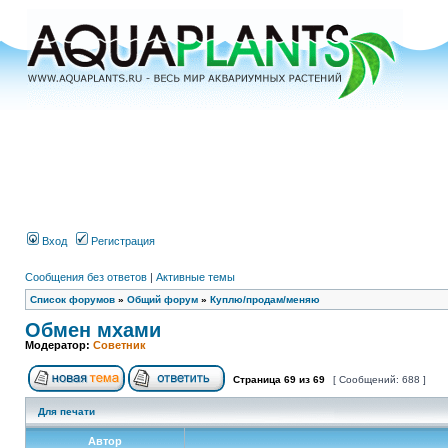
Вход
Регистрация
Сообщения без ответов
|
Активные темы
Список форумов
»
Общий форум
»
Куплю/продам/меняю
Обмен мхами
Модератор:
Советник
Страница
69
из
69
[ Сообщений: 688 ]
Для печати
Автор