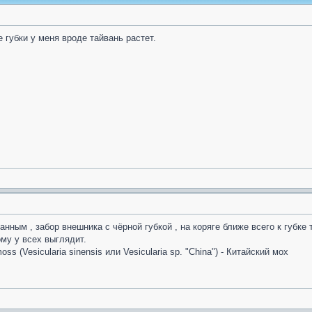
е губки у меня вроде тайвань растет.
нным , забор внешника с чёрной губкой , на коряге ближе всего к губке 
ому у всех выглядит.
s (Vesicularia sinensis или Vesicularia sp. "China") - Китайский мох