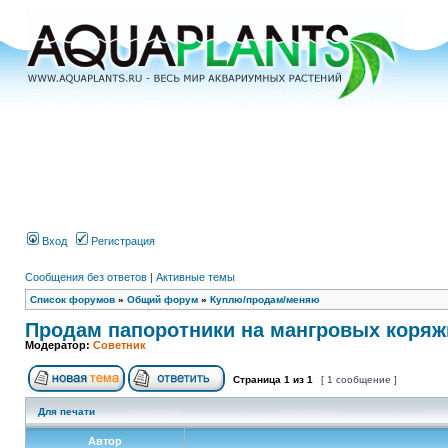
Вход
Регистрация
Сообщения без ответов
|
Активные темы
Список форумов
»
Общий форум
»
Куплю/продам/меняю
Продам папоротники на мангровых коряжк
Модератор:
Советник
Страница
1
из
1
[ 1 сообщение ]
Для печати
Автор