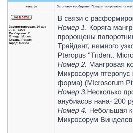
assa_ju
Заголовок сообщения:
Продам папоротники на манг
В связи с расформиро
Номер 1
. Коряга манг
Зарегистрирован:
10 дек
2011, 14:21
Сообщения:
11
пророщены папоротник
Откуда:
Москва
Страна:
Россия
город:
Москва
Трайдент, немного узкол
Pteropus "Trident, Micr
Номер 2.
Мангровая к
Микросорум птеропус 
форма) (Microsorum Pte
Номер 3
.Несколько п
анубиасов нана- 200 р
Номер 4.
Небольшая к
Микросорум Винделов (