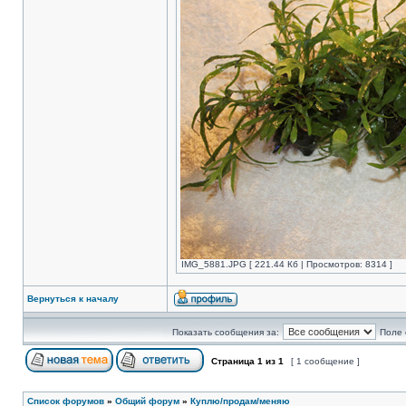
IMG_5881.JPG [ 221.44 Кб | Просмотров: 8314 ]
Вернуться к началу
Показать сообщения за:
Поле 
Страница
1
из
1
[ 1 сообщение ]
Список форумов
»
Общий форум
»
Куплю/продам/меняю