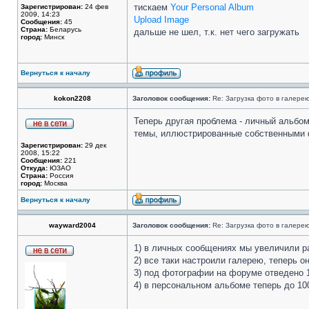
тискаем
Your Personal Album
Зарегистрирован:
24 фев
2009, 14:23
Upload Image
Сообщения:
45
Страна:
Беларусь
дальше не шел, т.к. нет чего загружать
город:
Минск
Вернуться к началу
kokon2208
Заголовок сообщения:
Re: Загрузка фото в галере
Теперь другая проблема - личный альбом
темы, иллюстрированные собственными 
Зарегистрирован:
29 дек
2008, 15:22
Сообщения:
221
Откуда:
ЮЗАО
Страна:
Россия
город:
Москва
Вернуться к началу
wayward2004
Заголовок сообщения:
Re: Загрузка фото в галере
1) в личных сообщениях мы увеличили р
2) все таки настроили галерею, теперь 
3) под фотографии на форуме отведено
4) в персональном альбоме теперь до 1