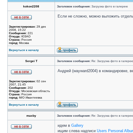
kokon2208
Заголовок сообщения:
Загрузка фото в галерею
Если не сложно, можно выложить отдельн
Зарегистрирован:
29 дек
2008, 15:22
Сообщения:
221
Откуда:
ЮЗАО
Страна:
Россия
город:
Москва
Вернуться к началу
Sergei T
Заголовок сообщения:
Re: Загрузка фото в галере
Андрей (wayward2004) в командировке, в
Зарегистрирован:
02 сен
2007, 21:45
Сообщения:
202
Откуда:
Московская область
Страна:
Россия
город:
М/О Ивантеевка
Вернуться к началу
maxby
Заголовок сообщения:
Re: Загрузка фото в галере
идем в
Gallery
ищим слева надписи
Users Personal Albu