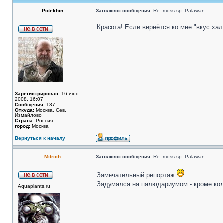
Potekhin
Заголовок сообщения:
Re: moss sp. Palawan
Красота! Если вернётся ко мне "вкус хал
Зарегистрирован:
16 июн
2008, 16:07
Сообщения:
137
Откуда:
Москва, Сев.
Измайлово
Страна:
Россия
город:
Москва
Вернуться к началу
Mitrich
Заголовок сообщения:
Re: moss sp. Palawan
Замечательный репортаж
.
Задумался на палюдариумом - кроме кол
Aquaplants.ru