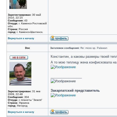
Зарегистрирован:
30 май
2010, 22:15
Сообщения:
43
Откуда:
г. Каменск Ростовской
обл.
Страна:
Россия
город:
г. Каменск-Шахтинск.
Вернуться к началу
Doc
Заголовок сообщения:
Re: moss sp. Palawan
Константин, а каковы размеры твоей теп
А то мою теплицу жена конфисковала на
_________________
Закарпатский представитель
Зарегистрирован:
31 янв
2009, 22:48
Сообщения:
304
Откуда:
с планеты "Земля"
Страна:
Украина
город:
Ужгород
Вернуться к началу