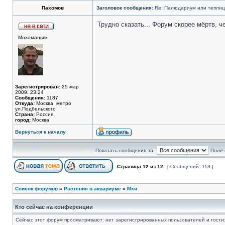
Пахомов
Заголовок сообщения:
Re: Палюдариум или теплица
Трудно сказать... Форум скорее мёртв, че
Мохоманьяк
Зарегистрирован:
25 мар
2009, 23:24
Сообщения:
1187
Откуда:
Москва, метро
ул.Подбельского
Страна:
Россия
город:
Москва
Вернуться к началу
Показать сообщения за:
Поле 
Страница
12
из
12
[ Сообщений: 118 ]
Список форумов
»
Растения в аквариуме
»
Мхи
Кто сейчас на конференции
Сейчас этот форум просматривают: нет зарегистрированных пользователей и гости: