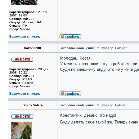
Зарегистрирован:
27 авг
2007, 18:03
Сообщения:
703
Откуда:
Москва, ЮАО
Страна:
РФ
город:
Москва
Вернуться к началу
kokon2208
Заголовок сообщения:
Re: moss sp. Palawan
Молодец, Костя.
У меня как раз такая штука работает три 
Судя по внешнему виду, это не у Инги д
Зарегистрирован:
29 дек
2008, 15:22
Сообщения:
221
Откуда:
ЮЗАО
Страна:
Россия
город:
Москва
Вернуться к началу
Silkov Valera
Заголовок сообщения:
Re: moss sp. Palawan
Константин, девайс что надо!!
Буду делать себе такой же. Теперь знаю