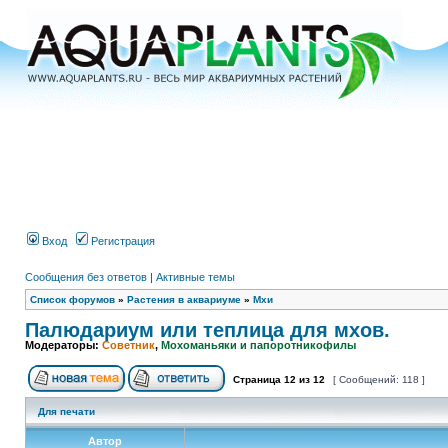
Вход
Регистрация
Сообщения без ответов
|
Активные темы
Список форумов
»
Растения в аквариуме
»
Мхи
Палюдариум или теплица для мхов.
Модераторы:
Советник
,
Мохоманьяки и папоротникофилы
Страница
12
из
12
[ Сообщений: 118 ]
Для печати
Автор