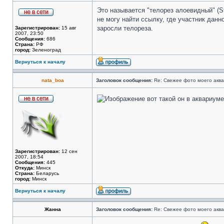
Это называется "телорез алоевидный" (S
не могу найти ссылку, где участник да
заросли телореза.
Зарегистрирован:
15 авг
2007, 23:50
Сообщения:
686
Страна:
РФ
город:
Зеленоград
Вернуться к началу
nata_boa
Заголовок сообщения:
Re: Свежее фото моего акв
вот такой он в аквариуме
Зарегистрирован:
12 сен
2007, 18:54
Сообщения:
445
Откуда:
Минск
Страна:
Беларусь
город:
Минск
Вернуться к началу
Жанна
Заголовок сообщения:
Re: Свежее фото моего акв