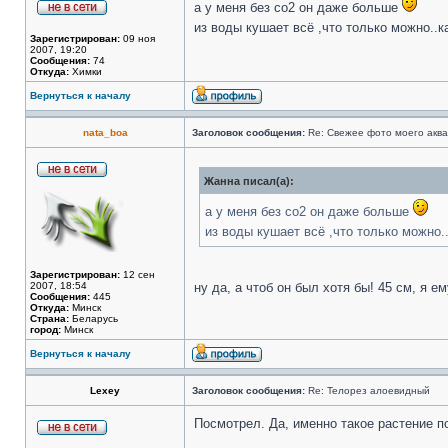
а у меня без со2 он даже больше
из воды кушает всё ,что только можно..к
Зарегистрирован:
09 ноя
2007, 19:20
Сообщения:
74
Откуда:
Химки
Вернуться к началу
nata_boa
Заголовок сообщения:
Re: Свежее фото моего акв
Жанна писал(а):
а у меня без со2 он даже больше
из воды кушает всё ,что только можно.
Зарегистрирован:
12 сен
2007, 18:54
ну да, а чтоб он был хотя бы! 45 см, я 
Сообщения:
445
Откуда:
Минск
Страна:
Беларусь
город:
Минск
Вернуться к началу
Lexey
Заголовок сообщения:
Re: Телорез алоевидный
Посмотрел. Да, именно такое растение по