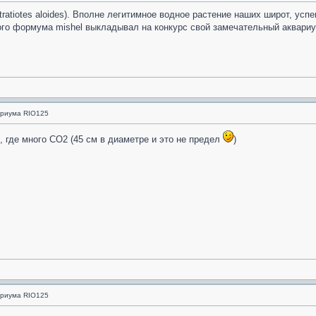
tratiotes aloides). Вполне легитимное водное растение наших широт, у
нного формума mishel выкладывал на конкурс свой замечательный аквар
ариума RIO125
, где много СО2 (45 см в диаметре и это не предел
)
ариума RIO125