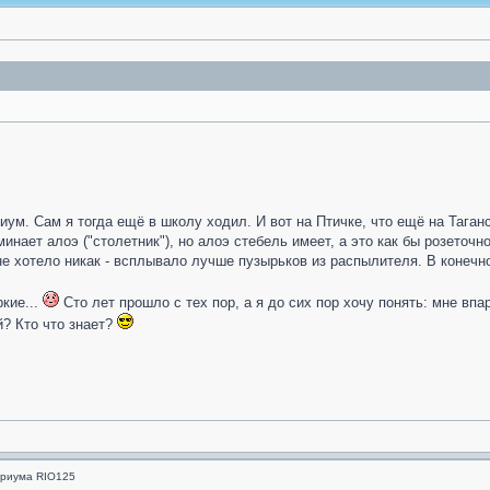
ум. Сам я тогда ещё в школу ходил. И вот на Птичке, что ещё на Таганск
минает алоэ ("столетник"), но алоэ стебель имеет, а это как бы розеточ
 не хотело никак - всплывало лучше пузырьков из распылителя. В конечн
кие...
Сто лет прошло с тех пор, а я до сих пор хочу понять: мне впар
й? Кто что знает?
ариума RIO125