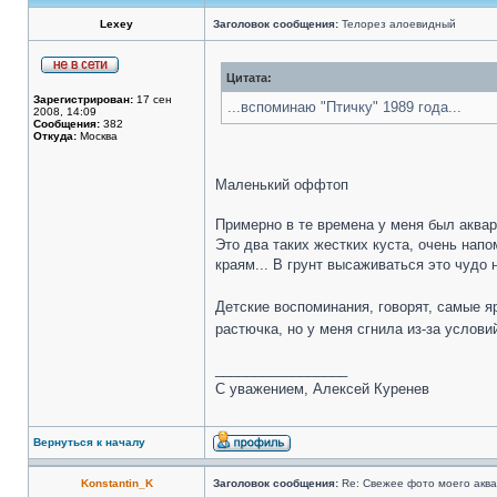
Lexey
Заголовок сообщения:
Телорез алоевидный
Цитата:
Зарегистрирован:
17 сен
...вспоминаю "Птичку" 1989 года...
2008, 14:09
Сообщения:
382
Откуда:
Москва
Маленький оффтоп
Примерно в те времена у меня был аквари
Это два таких жестких куста, очень напо
краям... В грунт высаживаться это чудо
Детские воспоминания, говорят, самые яр
растючка, но у меня сгнила из-за услови
_________________
С уважением, Алексей Куренев
Вернуться к началу
Konstantin_K
Заголовок сообщения:
Re: Свежее фото моего акв