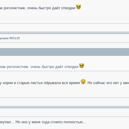
ак роголистник. очень быстро даёт отводки
ариума RIO125
.как роголистник. очень быстро даёт отводки
ему корни и старые листья обрывала все время
. Но сейчас его нет у м
купал... Но оно у меня тода сгнило полностью...